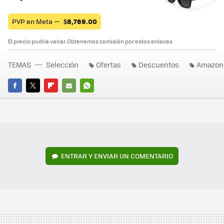
PVP en Meta —
$
8,769.00
El precio podría variar. Obtenemos comisión por estos enlaces
TEMAS
Selección
Ofertas
Descuentos
Amazon
FACEBOOK
TWITTER
FLIPBOARD
E-
WHATSAPP
MAIL
ENTRAR Y ENVIAR UN COMENTARIO