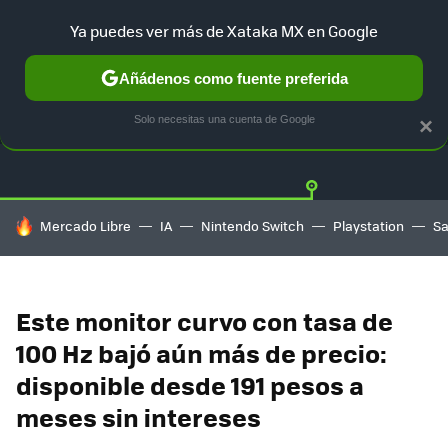
Ya puedes ver más de Xataka MX en Google
Añádenos como fuente preferida
OFERTAS
GUÍA DE COMPRAS
MERCADO LIBRE
AMAZON
Solo necesitas una cuenta de Google
×
HOY SE HABLA DE
Mercado Libre
IA
Nintendo Switch
Playstation
S
Este monitor curvo con tasa de
100 Hz bajó aún más de precio:
disponible desde 191 pesos a
meses sin intereses