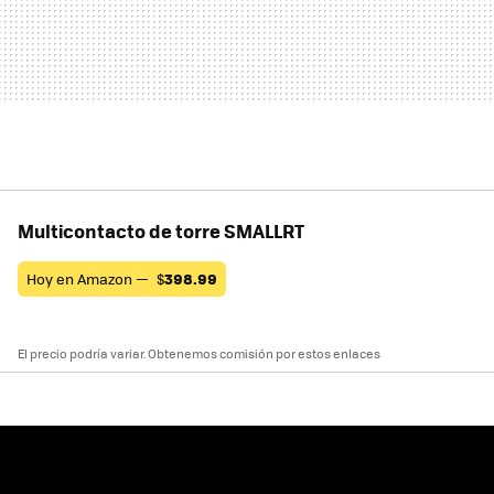
Multicontacto de torre SMALLRT
Hoy en Amazon —
$
398.99
El precio podría variar. Obtenemos comisión por estos enlaces