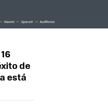
Xiaomi
SpaceX
Audífonos
 16
éxito de
a está