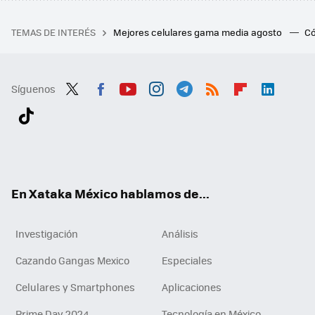
TEMAS DE INTERÉS
Mejores celulares gama media agosto
Có
Síguenos
Twit
Fac
You
Inst
Tele
RSS
Flip
Link
ter
ebo
tub
agr
gra
boa
edI
Tikt
ok
e
am
m
rd
n
ok
En Xataka México hablamos de...
Investigación
Análisis
Cazando Gangas Mexico
Especiales
Celulares y Smartphones
Aplicaciones
Prime Day 2024
Tecnología en México