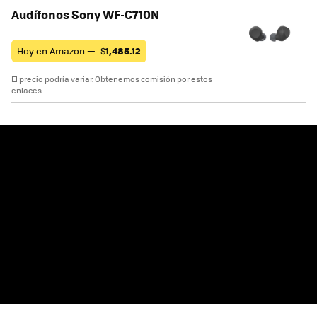
Audífonos Sony WF-C710N
Hoy en Amazon —
$
1,485.12
El precio podría variar. Obtenemos comisión por estos
enlaces