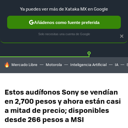
Ya puedes ver más de Xataka MX en Google
Añádenos como fuente preferida
OFERTAS
GUÍA DE COMPRAS
MERCADO LIBRE
AMAZON
Solo necesitas una cuenta de Google
×
HOY SE HABLA DE
Mercado Libre
Motorola
Inteligencia Artificial
IA
Estos audífonos Sony se vendían
en 2,700 pesos y ahora están casi
a mitad de precio; disponibles
desde 266 pesos a MSI