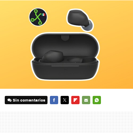
Sin comentarios
FACEBOOK
TWITTER
FLIPBOARD
E-
WHATSAPP
MAIL