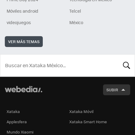
Móviles android
Telcel
videojuegos
México
VER MÁS TEMAS
BUSCA
SUBIR
Xataka
Xataka Móvil
Applesfera
Xataka Smart Home
Mundo Xiaomi