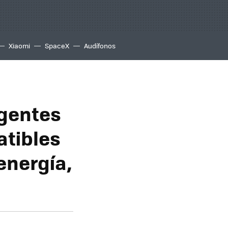
Xiaomi
SpaceX
Audífonos
igentes
atibles
energía,