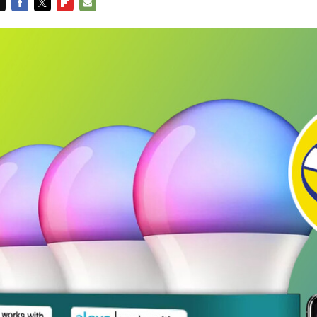
FACEBOOK
TWITTER
FLIPBOARD
E-
MAIL