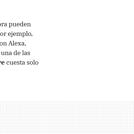
hora pueden
Por ejemplo,
con Alexa,
 una de las
re
cuesta solo