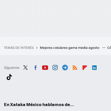
TEMAS DE INTERÉS
Mejores celulares gama media agosto
Có
Síguenos
Twit
Fac
You
Inst
Tele
RSS
Flip
Link
ter
ebo
tub
agr
gra
boa
edI
Tikt
ok
e
am
m
rd
n
ok
En Xataka México hablamos de...