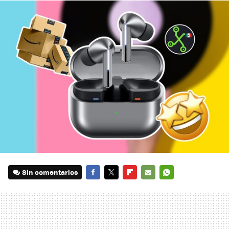
Sin comentarios
FACEBOOK
TWITTER
FLIPBOARD
E-
WHATSAPP
MAIL