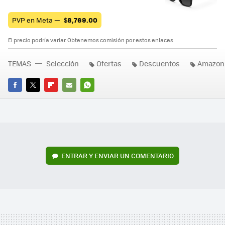
PVP en Meta —
$
8,769.00
El precio podría variar. Obtenemos comisión por estos enlaces
TEMAS
Selección
Ofertas
Descuentos
Amazon
FACEBOOK
TWITTER
FLIPBOARD
E-
WHATSAPP
MAIL
ENTRAR Y ENVIAR UN COMENTARIO