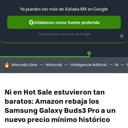
Ya puedes ver más de Xataka MX en Google
Añádenos como fuente preferida
OFERTAS
GUÍA DE COMPRAS
MERCADO LIBRE
AMAZON
Solo necesitas una cuenta de Google
×
HOY SE HABLA DE
Mercado Libre
Motorola
Inteligencia Artificial
IA
Ni en Hot Sale estuvieron tan
baratos: Amazon rebaja los
Samsung Galaxy Buds3 Pro a un
nuevo precio mínimo histórico