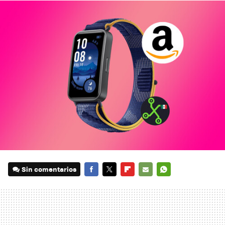
Sin comentarios
FACEBOOK
TWITTER
FLIPBOARD
E-
WHATSAPP
MAIL