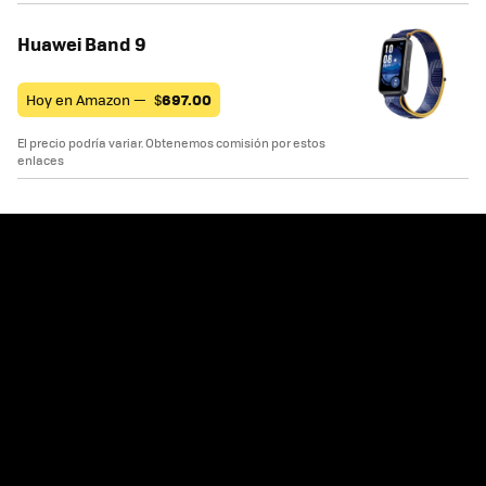
Huawei Band 9
Hoy en Amazon —
$
697.00
El precio podría variar. Obtenemos comisión por estos
enlaces