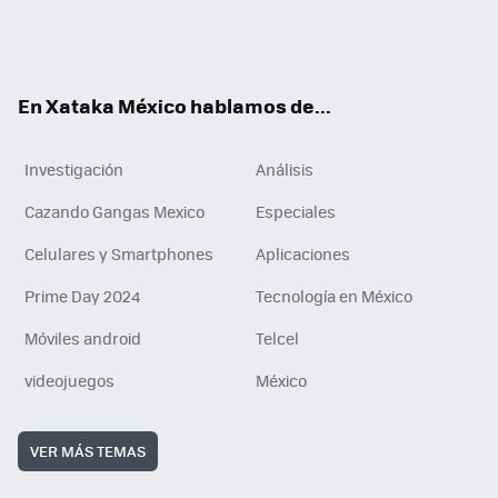
ter
ebo
tub
agr
gra
boa
edI
Tikt
ok
e
am
m
rd
n
ok
En Xataka México hablamos de...
Investigación
Análisis
Cazando Gangas Mexico
Especiales
Celulares y Smartphones
Aplicaciones
Prime Day 2024
Tecnología en México
Móviles android
Telcel
videojuegos
México
VER MÁS TEMAS