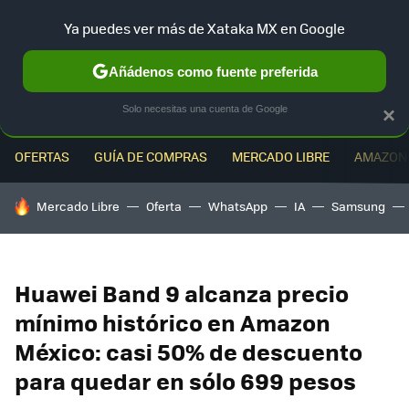
Ya puedes ver más de Xataka MX en Google
MENÚ
NUEVO
Añádenos como fuente preferida
Solo necesitas una cuenta de Google
×
OFERTAS
GUÍA DE COMPRAS
MERCADO LIBRE
AMAZON
HOY SE HABLA DE
Mercado Libre
Oferta
WhatsApp
IA
Samsung
Huawei Band 9 alcanza precio
mínimo histórico en Amazon
México: casi 50% de descuento
para quedar en sólo 699 pesos