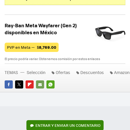
Ray-Ban Meta Wayfarer (Gen 2)
disponibles en México
PVP en Meta —
$
8,769.00
El precio podría variar. Obtenemos comisión por estos enlaces
TEMAS
Selección
Ofertas
Descuentos
Amazon
FACEBOOK
TWITTER
FLIPBOARD
E-
WHATSAPP
MAIL
ENTRAR Y ENVIAR UN COMENTARIO