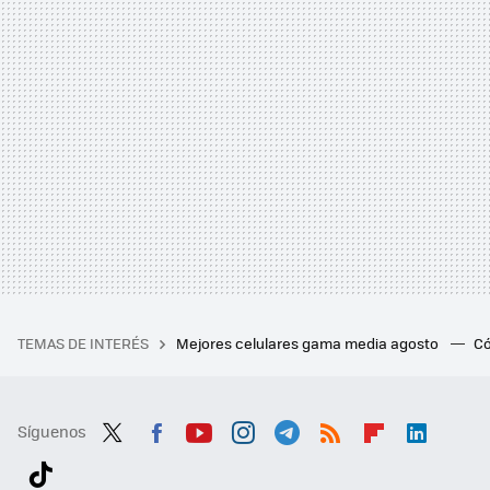
TEMAS DE INTERÉS
Mejores celulares gama media agosto
Có
Síguenos
Twit
Fac
You
Inst
Tele
RSS
Flip
Link