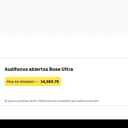
Audífonos abiertos Bose Ultra
Hoy en Amazon —
$
4,280.75
El precio podría variar. Obtenemos comisión por estos enlaces