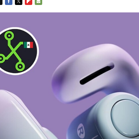
FACEBOOK
TWITTER
FLIPBOARD
E-
MAIL