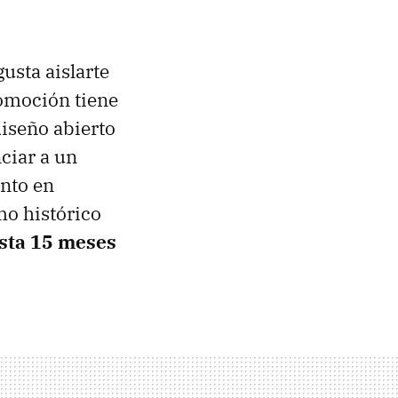
usta aislarte
romoción tiene
diseño abierto
ciar a un
nto en
mo histórico
sta 15 meses