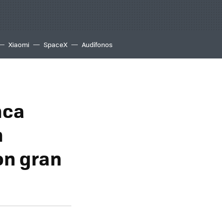
Xiaomi
SpaceX
Audífonos
nca
n
on gran