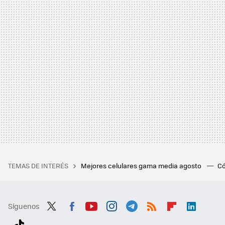
TEMAS DE INTERÉS
Mejores celulares gama media agosto
Có
Síguenos
Twit
Fac
You
Inst
Tele
RSS
Flip
Link