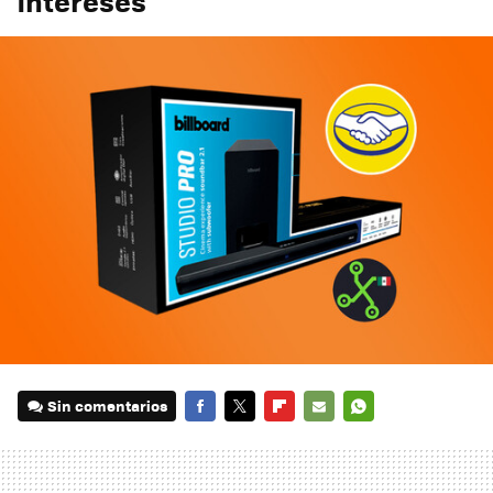
intereses
Sin comentarios
FACEBOOK
TWITTER
FLIPBOARD
E-
WHATSAPP
MAIL