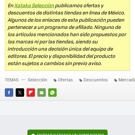
En
Xataka Selección
publicamos ofertas y
descuentos de distintas tiendas en línea de México.
Algunos de los enlaces de esta publicación pueden
pertenecer a un programa de afiliado. Ninguno de
los artículos mencionados han sido propuestos por
las marcas ni por las tiendas, siendo su
introducción una decisión única del equipo de
editores. El precio y disponibilidad del producto
están sujetos a cambios sin previo aviso.
TEMAS
Selección
Ofertas
Descuentos
Mercado
FACEBOOK
TWITTER
FLIPBOARD
E-
WHATSAPP
MAIL
ENTRAR Y ENVIAR UN COMENTARIO