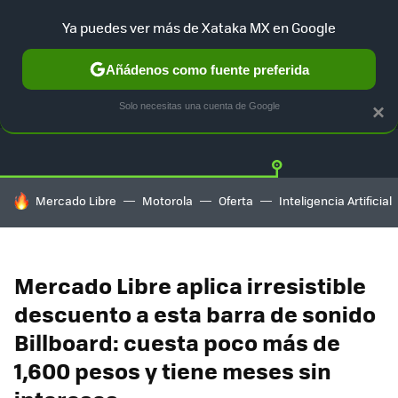
Ya puedes ver más de Xataka MX en Google
Añádenos como fuente preferida
OFERTAS
GUÍA DE COMPRAS
MERCADO LIBRE
AMAZON
Solo necesitas una cuenta de Google
×
HOY SE HABLA DE
Mercado Libre
Motorola
Oferta
Inteligencia Artificial
Mercado Libre aplica irresistible
descuento a esta barra de sonido
Billboard: cuesta poco más de
1,600 pesos y tiene meses sin