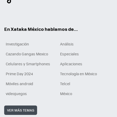
ter
ebo
tub
agr
gra
boa
edI
Tikt
ok
e
am
m
rd
n
ok
En Xataka México hablamos de...
Investigación
Análisis
Cazando Gangas Mexico
Especiales
Celulares y Smartphones
Aplicaciones
Prime Day 2024
Tecnología en México
Móviles android
Telcel
videojuegos
México
VER MÁS TEMAS