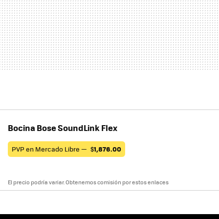
Bocina Bose SoundLink Flex
PVP en Mercado Libre —
$
1,876.00
El precio podría variar. Obtenemos comisión por estos enlaces