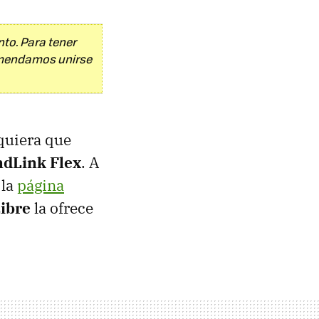
to. Para tener
comendamos unirse
 quiera que
ndLink Flex
. A
 la
página
ibre
la ofrece