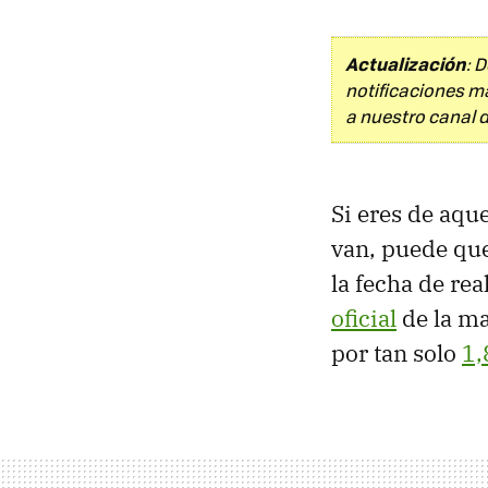
Actualización
: 
notificaciones m
a nuestro canal 
Si eres de aqu
van, puede que
la fecha de rea
oficial
de la ma
por tan solo
1,