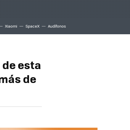
Xiaomi
SpaceX
Audífonos
 de esta
 más de