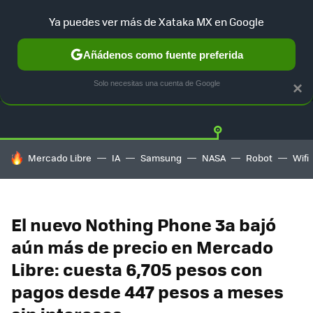
Ya puedes ver más de Xataka MX en Google
Añádenos como fuente preferida
OFERTAS
GUÍA DE COMPRAS
MERCADO LIBRE
AMAZON
Solo necesitas una cuenta de Google
×
HOY SE HABLA DE
Mercado Libre
IA
Samsung
NASA
Robot
Wifi
El nuevo Nothing Phone 3a bajó
aún más de precio en Mercado
Libre: cuesta 6,705 pesos con
pagos desde 447 pesos a meses