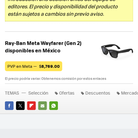
editores. El precio y disponibilidad del producto
están sujetos a cambios sin previo aviso.
Ray-Ban Meta Wayfarer (Gen 2)
disponibles en México
PVP en Meta —
$
8,769.00
El precio podría variar. Obtenemos comisión por estos enlaces
TEMAS
Selección
Ofertas
Descuentos
Mercado
FACEBOOK
TWITTER
FLIPBOARD
E-
WHATSAPP
MAIL