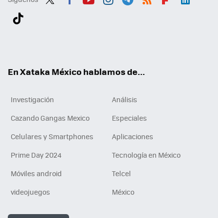
Twit
Fac
You
Inst
Tele
RSS
Flip
Link
ter
ebo
tub
agr
gra
boa
edI
Tikt
ok
e
am
m
rd
n
ok
En Xataka México hablamos de...
Investigación
Análisis
Cazando Gangas Mexico
Especiales
Celulares y Smartphones
Aplicaciones
Prime Day 2024
Tecnología en México
Móviles android
Telcel
videojuegos
México