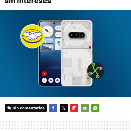
sin intereses
Sin comentarios
FACEBOOK
TWITTER
FLIPBOARD
E-
WHATSAPP
MAIL