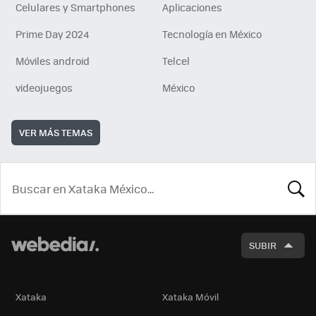
Celulares y Smartphones
Aplicaciones
Prime Day 2024
Tecnología en México
Móviles android
Telcel
videojuegos
México
VER MÁS TEMAS
BUSCA
SUBIR
Xataka
Xataka Móvil