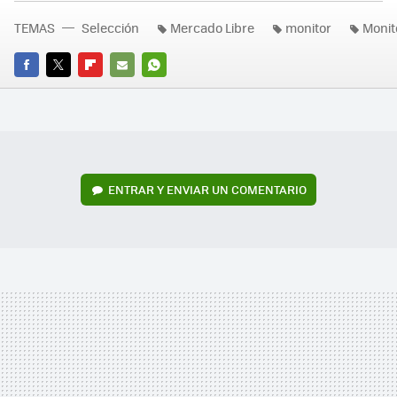
TEMAS
Selección
Mercado Libre
monitor
Monit
FACEBOOK
TWITTER
FLIPBOARD
E-
WHATSAPP
MAIL
ENTRAR Y ENVIAR UN COMENTARIO