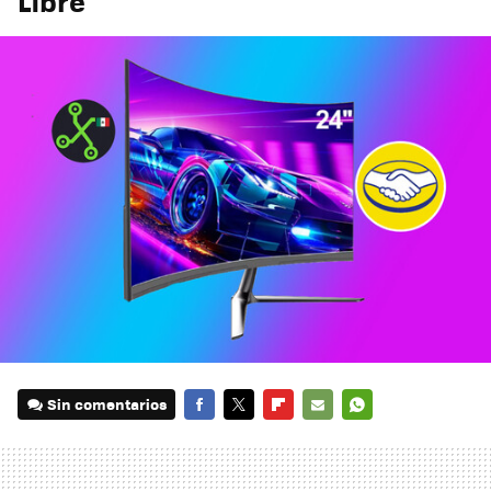
Libre
Sin comentarios
FACEBOOK
TWITTER
FLIPBOARD
E-
WHATSAPP
MAIL