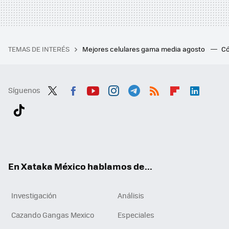
TEMAS DE INTERÉS
Mejores celulares gama media agosto
Có
Síguenos
Twit
Fac
You
Inst
Tele
RSS
Flip
Link
ter
ebo
tub
agr
gra
boa
edI
Tikt
ok
e
am
m
rd
n
ok
En Xataka México hablamos de...
Investigación
Análisis
Cazando Gangas Mexico
Especiales