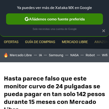
Ya puedes ver más de Xataka MX en Google
MENÚ
NUEVO
Añádenos como fuente preferida
Solo necesitas una cuenta de Google
×
OFERTAS
GUÍA DE COMPRAS
MERCADO LIBRE
AMAZON
HOY SE HABLA DE
Mercado Libre
IA
Samsung
NASA
Robot
Wifi
Hasta parece falso que este
monitor curvo de 24 pulgadas se
pueda pagar en tan solo 142 pesos
durante 15 meses con Mercado