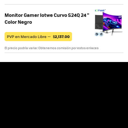
Monitor Gamer Iotwe Curvo S24Q 24 "
Color Negro
PVP en Mercado Libre —
$
2,137.00
El precio podría variar. Obtenemos comisión por estos enlaces