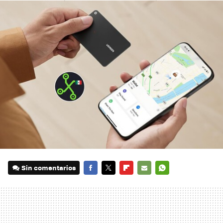
Sin comentarios
FACEBOOK
TWITTER
FLIPBOARD
E-
WHATSAPP
MAIL