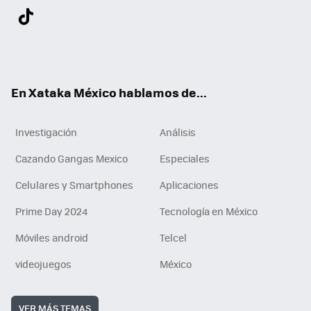
Twit
Fac
You
Inst
Tele
RSS
Flip
Link
ter
ebo
tub
agr
gra
boa
edI
Tikt
ok
e
am
m
rd
n
ok
En Xataka México hablamos de...
Investigación
Análisis
Cazando Gangas Mexico
Especiales
Celulares y Smartphones
Aplicaciones
Prime Day 2024
Tecnología en México
Móviles android
Telcel
videojuegos
México
VER MÁS TEMAS