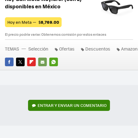
disponibles en México
Hoy en Meta —
$
8,769.00
El precio podría variar. Obtenemos comisión por estos enlaces
TEMAS
Selección
Ofertas
Descuentos
Amazon
FACEBOOK
TWITTER
FLIPBOARD
E-
WHATSAPP
MAIL
ENTRAR Y ENVIAR UN COMENTARIO