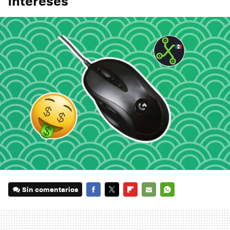
intereses
Sin comentarios
FACEBOOK
TWITTER
FLIPBOARD
E-
WHATSAPP
MAIL