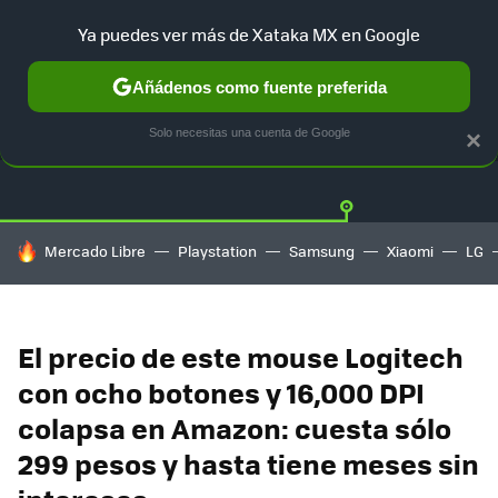
Ya puedes ver más de Xataka MX en Google
Añádenos como fuente preferida
OFERTAS
GUÍA DE COMPRAS
MERCADO LIBRE
AMAZON
Solo necesitas una cuenta de Google
×
HOY SE HABLA DE
Mercado Libre
Playstation
Samsung
Xiaomi
LG
El precio de este mouse Logitech
con ocho botones y 16,000 DPI
colapsa en Amazon: cuesta sólo
299 pesos y hasta tiene meses sin