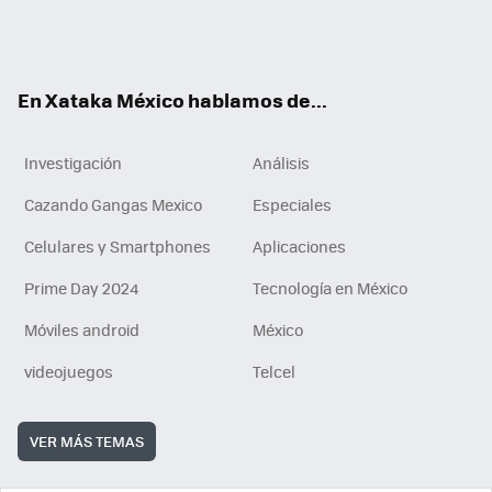
ter
ebo
tub
agr
gra
boa
edI
Tikt
ok
e
am
m
rd
n
ok
En Xataka México hablamos de...
Investigación
Análisis
Cazando Gangas Mexico
Especiales
Celulares y Smartphones
Aplicaciones
Prime Day 2024
Tecnología en México
Móviles android
México
videojuegos
Telcel
VER MÁS TEMAS