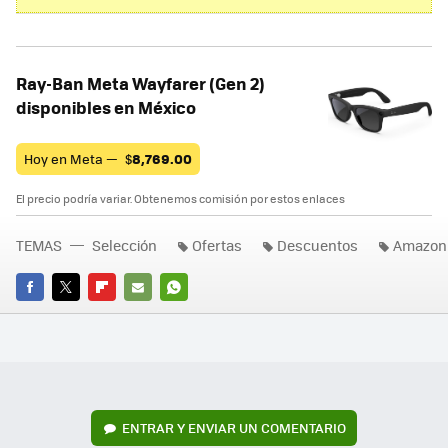
Ray-Ban Meta Wayfarer (Gen 2)
disponibles en México
Hoy en Meta —
$
8,769.00
El precio podría variar. Obtenemos comisión por estos enlaces
TEMAS
Selección
Ofertas
Descuentos
Amazon
FACEBOOK
TWITTER
FLIPBOARD
E-
WHATSAPP
MAIL
ENTRAR Y ENVIAR UN COMENTARIO