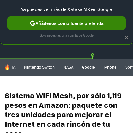
Ya puedes ver más de Xataka MX en Google
Añádenos como fuente preferida
OFERTAS
GUÍA DE COMPRAS
MERCADO LIBRE
AMAZON
Solo necesitas una cuenta de Google
×
HOY SE HABLA DE
IA
Nintendo Switch
NASA
Google
iPhone
Son
Sistema WiFi Mesh, por sólo 1,119
pesos en Amazon: paquete con
tres unidades para mejorar el
Internet en cada rincón de tu