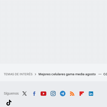
TEMAS DE INTERÉS
Mejores celulares gama media agosto
Có
Síguenos
Twit
Fac
You
Inst
Tele
RSS
Flip
Link