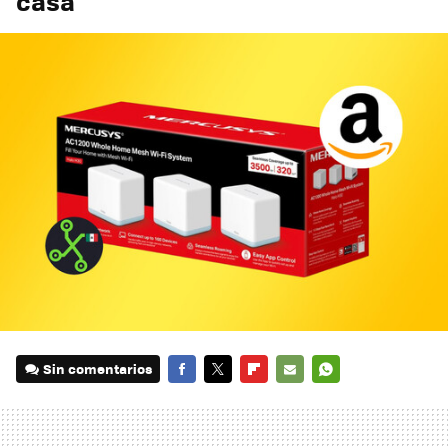
casa
Sin comentarios
FACEBOOK
TWITTER
FLIPBOARD
E-
WHATSAPP
MAIL