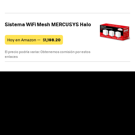
Sistema WiFi Mesh MERCUSYS Halo
Hoy en Amazon —
$
1,198.20
El precio podría variar. Obtenemos comisión por estos
enlaces