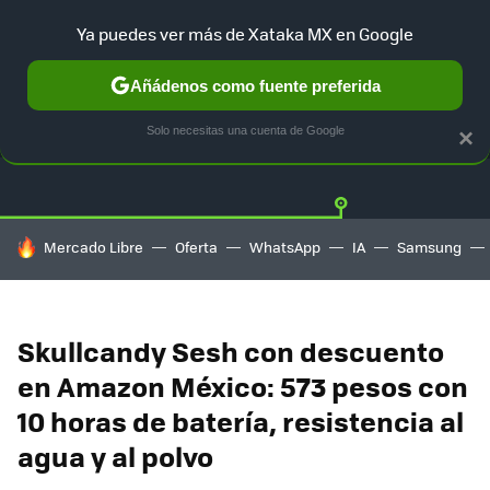
Ya puedes ver más de Xataka MX en Google
Añádenos como fuente preferida
OFERTAS
GUÍA DE COMPRAS
MERCADO LIBRE
AMAZON
Solo necesitas una cuenta de Google
×
HOY SE HABLA DE
Mercado Libre
Oferta
WhatsApp
IA
Samsung
Skullcandy Sesh con descuento
en Amazon México: 573 pesos con
10 horas de batería, resistencia al
agua y al polvo