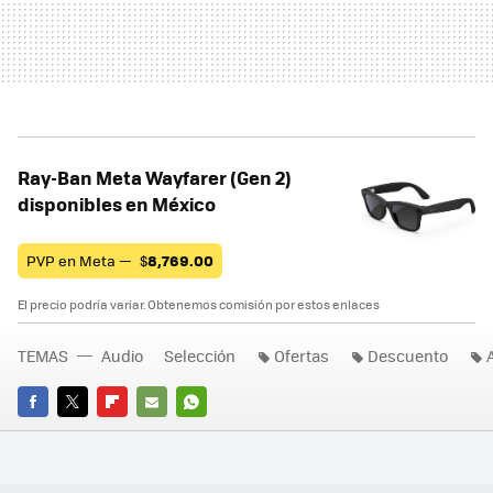
Ray-Ban Meta Wayfarer (Gen 2)
disponibles en México
PVP en Meta —
$
8,769.00
El precio podría variar. Obtenemos comisión por estos enlaces
TEMAS
Audio
Selección
Ofertas
Descuento
FACEBOOK
TWITTER
FLIPBOARD
E-
WHATSAPP
MAIL