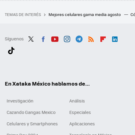
TEMAS DE INTERÉS
Mejores celulares gama media agosto
Có
Síguenos
Twit
Fac
You
Inst
Tele
RSS
Flip
Link
ter
ebo
tub
agr
gra
boa
edI
Tikt
ok
e
am
m
rd
n
ok
En Xataka México hablamos de...
Investigación
Análisis
Cazando Gangas Mexico
Especiales
Celulares y Smartphones
Aplicaciones
Prime Day 2024
Tecnología en México