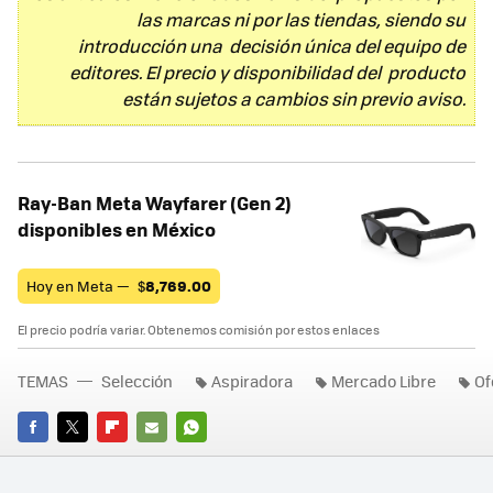
las marcas ni por las tiendas, siendo su
introducción una decisión única del equipo de
editores. El precio y disponibilidad del producto
están sujetos a cambios sin previo aviso.
Ray-Ban Meta Wayfarer (Gen 2)
disponibles en México
Hoy en Meta —
$
8,769.00
El precio podría variar. Obtenemos comisión por estos enlaces
TEMAS
Selección
Aspiradora
Mercado Libre
Of
FACEBOOK
TWITTER
FLIPBOARD
E-
WHATSAPP
MAIL