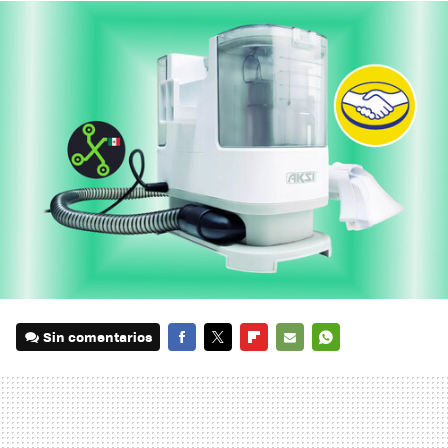
Sin comentarios
FACEBOOK
TWITTER
FLIPBOARD
E-
WHATSAPP
MAIL