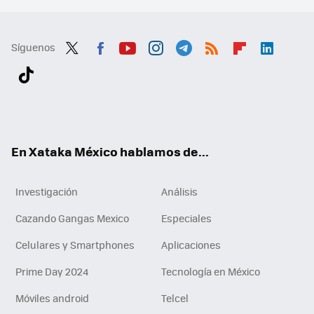
Síguenos
Twit
Fac
You
Inst
Tele
RSS
Flip
Link
ter
ebo
tub
agr
gra
boa
edI
Tikt
ok
e
am
m
rd
n
ok
En Xataka México hablamos de...
Investigación
Análisis
Cazando Gangas Mexico
Especiales
Celulares y Smartphones
Aplicaciones
Prime Day 2024
Tecnología en México
Móviles android
Telcel