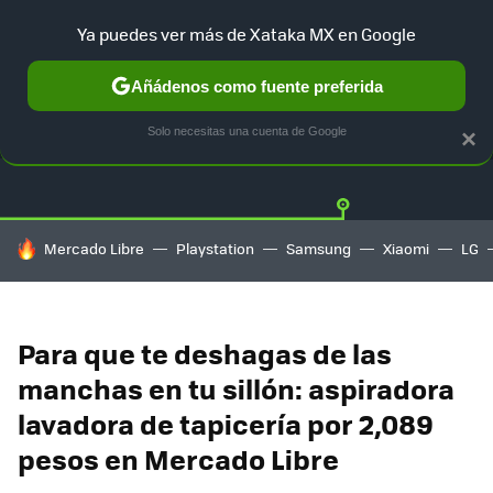
Ya puedes ver más de Xataka MX en Google
Añádenos como fuente preferida
OFERTAS
GUÍA DE COMPRAS
MERCADO LIBRE
AMAZON
Solo necesitas una cuenta de Google
×
HOY SE HABLA DE
Mercado Libre
Playstation
Samsung
Xiaomi
LG
Para que te deshagas de las
manchas en tu sillón: aspiradora
lavadora de tapicería por 2,089
pesos en Mercado Libre