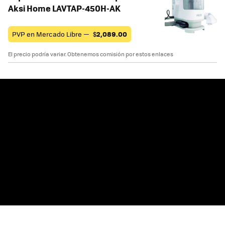
Aksi Home LAVTAP-450H-AK
PVP en Mercado Libre —
$
2,089.00
El precio podría variar. Obtenemos comisión por estos enlaces