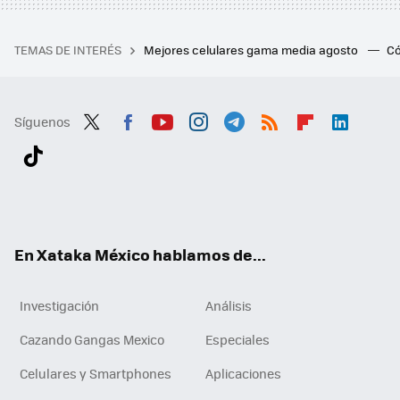
TEMAS DE INTERÉS
Mejores celulares gama media agosto
Có
Síguenos
Twit
Fac
You
Inst
Tele
RSS
Flip
Link
ter
ebo
tub
agr
gra
boa
edI
Tikt
ok
e
am
m
rd
n
ok
En Xataka México hablamos de...
Investigación
Análisis
Cazando Gangas Mexico
Especiales
Celulares y Smartphones
Aplicaciones