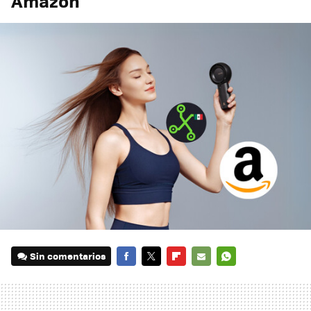
Amazon
Sin comentarios
FACEBOOK
TWITTER
FLIPBOARD
E-
WHATSAPP
MAIL