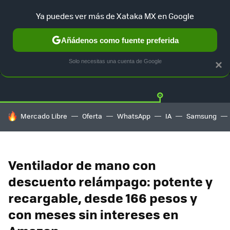
Ya puedes ver más de Xataka MX en Google
Añádenos como fuente preferida
OFERTAS
GUÍA DE COMPRAS
MERCADO LIBRE
AMAZON
Solo necesitas una cuenta de Google
×
HOY SE HABLA DE
Mercado Libre
Oferta
WhatsApp
IA
Samsung
Ventilador de mano con
descuento relámpago: potente y
recargable, desde 166 pesos y
con meses sin intereses en