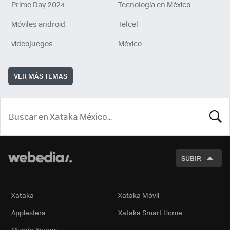
Prime Day 2024
Tecnología en México
Móviles android
Telcel
videojuegos
México
VER MÁS TEMAS
BUSCA
SUBIR
Xataka
Xataka Móvil
Applesfera
Xataka Smart Home
Mundo Xiaomi