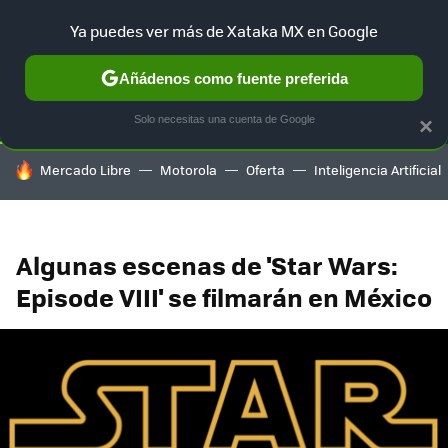
Ya puedes ver más de Xataka MX en Google
SELECCIÓN
GAMING
HOME
AUTO
TERRITORIO SAM
Añádenos como fuente preferida
Solo necesitas una cuenta de Google
×
HOY SE HABLA DE
Mercado Libre
Motorola
Oferta
Inteligencia Artificial
Algunas escenas de 'Star Wars:
Episode VIII' se filmarán en México