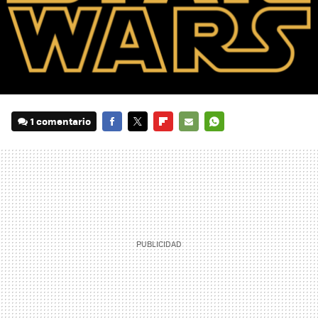
1 comentario
FACEBOOK
TWITTER
FLIPBOARD
E-
WHATSAPP
MAIL