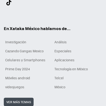
Twit
Fac
You
Inst
Tele
RSS
Flip
Link
ter
ebo
tub
agr
gra
boa
edI
Tikt
ok
e
am
m
rd
n
ok
En Xataka México hablamos de...
Investigación
Análisis
Cazando Gangas Mexico
Especiales
Celulares y Smartphones
Aplicaciones
Prime Day 2024
Tecnología en México
Móviles android
Telcel
videojuegos
México
VER MÁS TEMAS