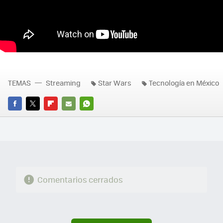
TEMAS
Streaming
Star Wars
Tecnología en México
FACEBOOK
TWITTER
FLIPBOARD
E-
WHATSAPP
MAIL
Comentarios cerrados