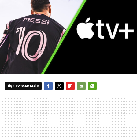
1 comentario
FACEBOOK
TWITTER
FLIPBOARD
E-
WHATSAPP
MAIL