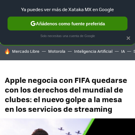
Ya puedes ver más de Xataka MX en Google
SELECCIÓN
GAMING
HOME
AUTO
TERRITORIO SAM
Añádenos como fuente preferida
Solo necesitas una cuenta de Google
×
HOY SE HABLA DE
Mercado Libre
Motorola
Inteligencia Artificial
IA
Apple negocia con FIFA quedarse
con los derechos del mundial de
clubes: el nuevo golpe a la mesa
en los servicios de streaming