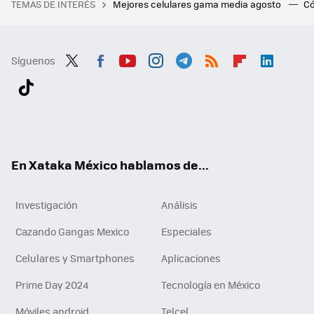
TEMAS DE INTERÉS
Mejores celulares gama media agosto
Có
Síguenos
Twit
Fac
You
Inst
Tele
RSS
Flip
Link
ter
ebo
tub
agr
gra
boa
edI
Tikt
ok
e
am
m
rd
n
ok
En Xataka México hablamos de...
Investigación
Análisis
Cazando Gangas Mexico
Especiales
Celulares y Smartphones
Aplicaciones
Prime Day 2024
Tecnología en México
Móviles android
Telcel