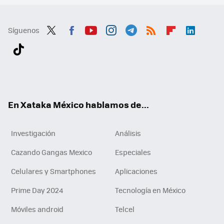
Síguenos
Twit
Fac
You
Inst
Tele
RSS
Flip
Link
ter
ebo
tub
agr
gra
boa
edI
Tikt
ok
e
am
m
rd
n
ok
En Xataka México hablamos de...
Investigación
Análisis
Cazando Gangas Mexico
Especiales
Celulares y Smartphones
Aplicaciones
Prime Day 2024
Tecnología en México
Móviles android
Telcel