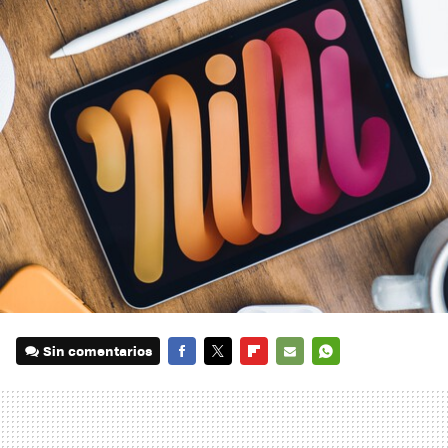
Sin comentarios
FACEBOOK
TWITTER
FLIPBOARD
E-
WHATSAPP
MAIL