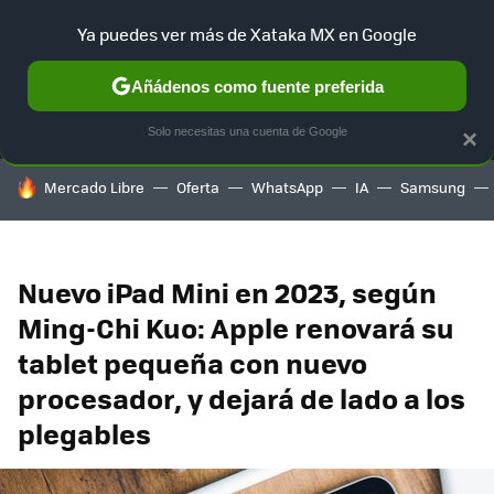
Ya puedes ver más de Xataka MX en Google
MENÚ
NUEVO
Añádenos como fuente preferida
SELECCIÓN
GAMING
HOME
AUTO
TERRITORIO SAM
Solo necesitas una cuenta de Google
×
HOY SE HABLA DE
Mercado Libre
Oferta
WhatsApp
IA
Samsung
Nuevo iPad Mini en 2023, según
Ming-Chi Kuo: Apple renovará su
tablet pequeña con nuevo
procesador, y dejará de lado a los
plegables