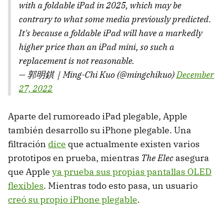
with a foldable iPad in 2025, which may be
contrary to what some media previously predicted.
It's because a foldable iPad will have a markedly
higher price than an iPad mini, so such a
replacement is not reasonable.
— 郭明錤｜Ming-Chi Kuo (@mingchikuo)
December
27, 2022
Aparte del rumoreado iPad plegable, Apple
también desarrollo su iPhone plegable. Una
filtración
dice
que actualmente existen varios
prototipos en prueba, mientras
The Elec
asegura
que Apple
ya prueba sus propias pantallas OLED
flexibles
. Mientras todo esto pasa, un usuario
creó su propio iPhone plegable
.