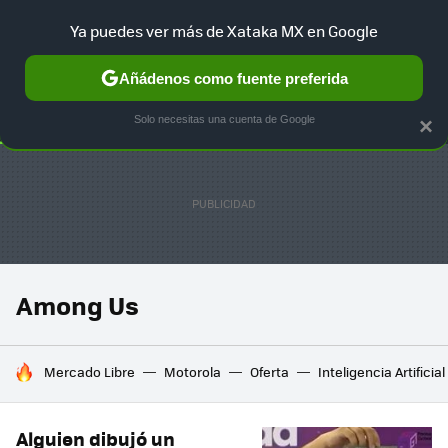
Ya puedes ver más de Xataka MX en Google
SELECCIÓN
GAMING
HOME
AUTO
TERRITORIO SAM
Añádenos como fuente preferida
Solo necesitas una cuenta de Google
×
Among Us
HOY SE HABLA DE
Mercado Libre
Motorola
Oferta
Inteligencia Artificial
Alguien dibujó un