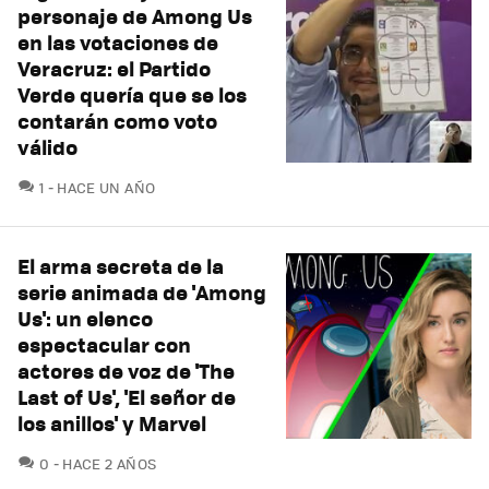
personaje de Among Us
en las votaciones de
Veracruz: el Partido
Verde quería que se los
contarán como voto
válido
COMENTARIOS
1
HACE UN AÑO
El arma secreta de la
serie animada de 'Among
Us': un elenco
espectacular con
actores de voz de 'The
Last of Us', 'El señor de
los anillos' y Marvel
COMENTARIOS
0
HACE 2 AÑOS