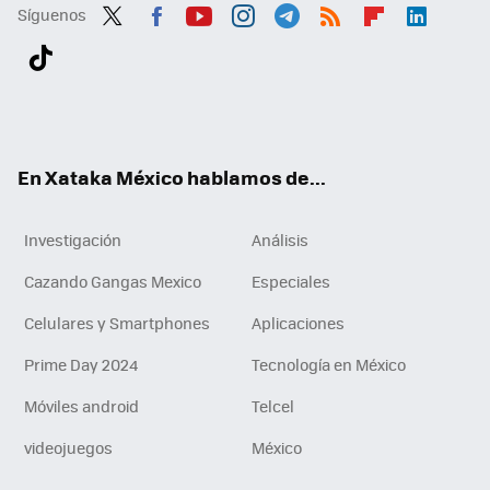
Síguenos
Twit
Fac
You
Inst
Tele
RSS
Flip
Link
ter
ebo
tub
agr
gra
boa
edI
Tikt
ok
e
am
m
rd
n
ok
En Xataka México hablamos de...
Investigación
Análisis
Cazando Gangas Mexico
Especiales
Celulares y Smartphones
Aplicaciones
Prime Day 2024
Tecnología en México
Móviles android
Telcel
videojuegos
México