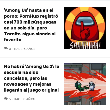
'Among Us' hasta en el
porno: PornHub registró
casi 700 mil búsquedas
en un solo día, pero
'Fornite' sigue siendo el
favorito
COMENTARIOS
0
HACE 6 AÑOS
No habrá 'Among Us 2': la
secuela ha sido
cancelada, pero las
novedades y mejoras
llegarán al juego original
COMENTARIOS
5
HACE 6 AÑOS