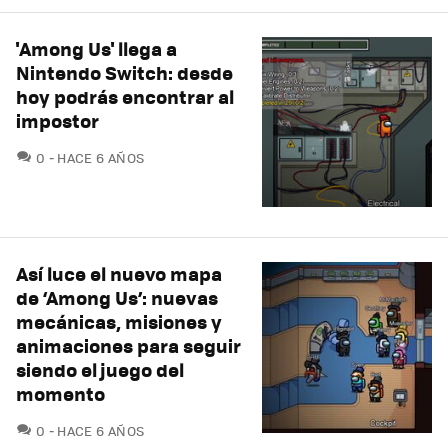
'Among Us' llega a
Nintendo Switch: desde
hoy podrás encontrar al
impostor
COMENTARIOS
0
HACE 6 AÑOS
Así luce el nuevo mapa
de ‘Among Us’: nuevas
mecánicas, misiones y
animaciones para seguir
siendo el juego del
momento
COMENTARIOS
0
HACE 6 AÑOS