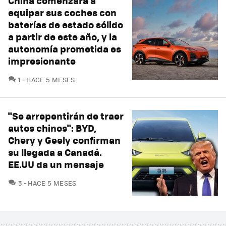
China comenzará a
equipar sus coches con
baterías de estado sólido
a partir de este año, y la
autonomía prometida es
impresionante
COMENTARIOS
1
HACE 5 MESES
"Se arrepentirán de traer
autos chinos": BYD,
Chery y Geely confirman
su llegada a Canadá.
EE.UU da un mensaje
COMENTARIOS
3
HACE 5 MESES