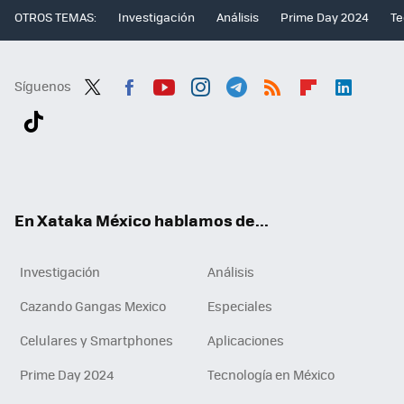
OTROS TEMAS:
Investigación
Análisis
Prime Day 2024
Te
Síguenos
Twit
Fac
You
Inst
Tele
RSS
Flip
Link
ter
ebo
tub
agr
gra
boa
edI
Tikt
ok
e
am
m
rd
n
ok
En Xataka México hablamos de...
Investigación
Análisis
Cazando Gangas Mexico
Especiales
Celulares y Smartphones
Aplicaciones
Prime Day 2024
Tecnología en México