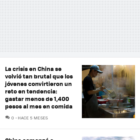
La crisis en China se
volvió tan brutal que los
jóvenes convirtieron un
reto en tendencia:
gastar menos de 1,400
pesos al mes en comida
COMENTARIOS
0
HACE 5 MESES