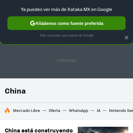
Ya puedes ver más de Xataka MX en Google
SELECCIÓN
GAMING
HOME
AUTO
TERRITORIO SAM
Añádenos como fuente preferida
Solo necesitas una cuenta de Google
×
China
HOY SE HABLA DE
Mercado Libre
Oferta
WhatsApp
IA
Nintendo Sw
China está construyendo