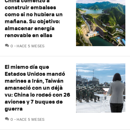
China comenzó a
construir embalses
como si no hubiera un
mañana. Su objetivo:
almacenar energía
renovable en ellas
COMENTARIOS
0
HACE 5 MESES
El mismo día que
Estados Unidos mandó
marines a Irán, Taiwán
amaneció con un déjà
vu: China lo rodeó con 26
aviones y 7 buques de
guerra
COMENTARIOS
0
HACE 5 MESES