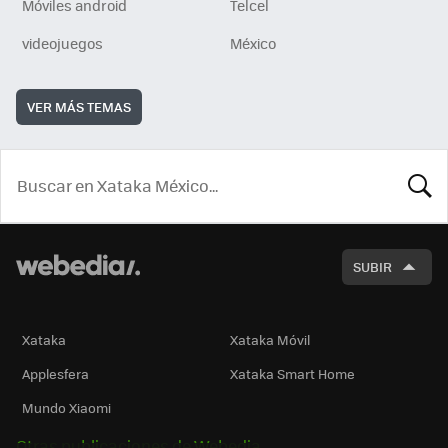
Móviles android
Telcel
videojuegos
México
VER MÁS TEMAS
BUSCA
SUBIR
Xataka
Xataka Móvil
Applesfera
Xataka Smart Home
Mundo Xiaomi
Otras publicaciones de Webedia