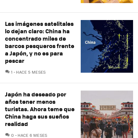
Las imágenes satelitales
lo dejan claro: China ha
concentrado miles de
barcos pesqueros frente
a Japón, y no es para
pescar
COMENTARIOS
1
HACE 5 MESES
Japón ha deseado por
años tener menos
turistas. Ahora teme que
China haga sus sueños
realidad
COMENTARIOS
0
HACE 6 MESES