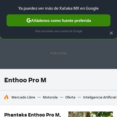
Ya puedes ver más de Xataka MX en Google
SELECCIÓN
GAMING
HOME
AUTO
TERRITORIO SAM
Añádenos como fuente preferida
Solo necesitas una cuenta de Google
×
Enthoo Pro M
HOY SE HABLA DE
Mercado Libre
Motorola
Oferta
Inteligencia Artificial
Phanteks Enthoo Pro M,