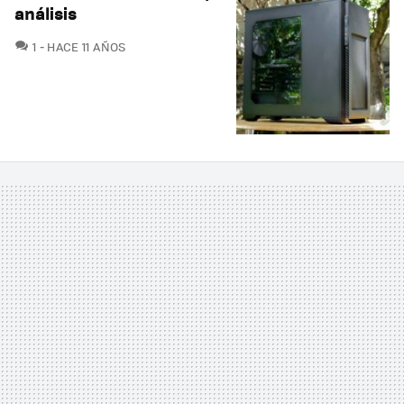
análisis
COMENTARIOS
1
HACE 11 AÑOS