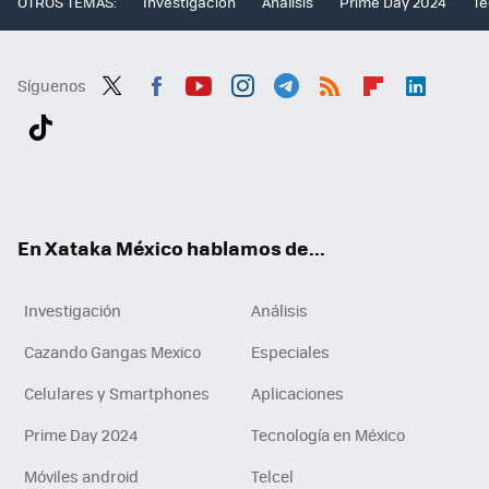
OTROS TEMAS:
Investigación
Análisis
Prime Day 2024
Te
Síguenos
Twit
Fac
You
Inst
Tele
RSS
Flip
Link
ter
ebo
tub
agr
gra
boa
edI
Tikt
ok
e
am
m
rd
n
ok
En Xataka México hablamos de...
Investigación
Análisis
Cazando Gangas Mexico
Especiales
Celulares y Smartphones
Aplicaciones
Prime Day 2024
Tecnología en México
Móviles android
Telcel