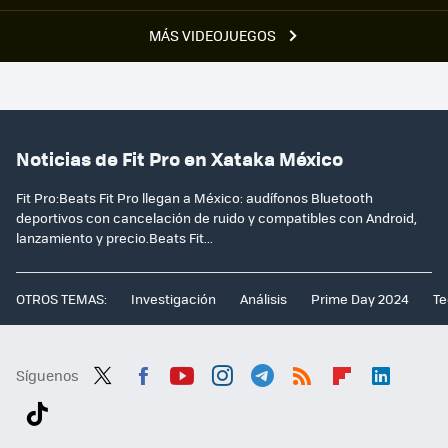
MÁS VIDEOJUEGOS
Noticias de Fit Pro en Xataka México
Fit Pro:Beats Fit Pro llegan a México: audífonos Bluetooth
deportivos con cancelación de ruido y compatibles con Android,
lanzamiento y precio.Beats Fit...
OTROS TEMAS:
Investigación
Análisis
Prime Day 2024
Te
Síguenos
Twit
Fac
You
Inst
Tele
RSS
Flip
Link
ter
ebo
tub
agr
gra
boa
edI
Tikt