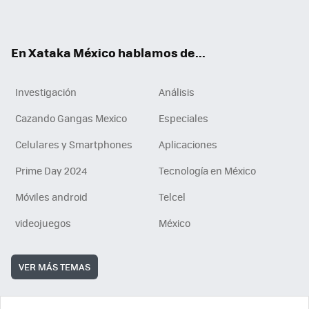
ok
e
am
m
rd
n
ok
En Xataka México hablamos de...
Investigación
Análisis
Cazando Gangas Mexico
Especiales
Celulares y Smartphones
Aplicaciones
Prime Day 2024
Tecnología en México
Móviles android
Telcel
videojuegos
México
VER MÁS TEMAS