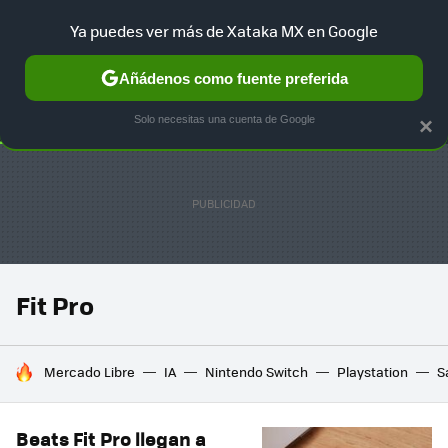
Ya puedes ver más de Xataka MX en Google
SELECCIÓN
GAMING
HOME
AUTO
TERRITORIO SAM
Añádenos como fuente preferida
Solo necesitas una cuenta de Google
×
Fit Pro
HOY SE HABLA DE
Mercado Libre
IA
Nintendo Switch
Playstation
S
Beats Fit Pro llegan a