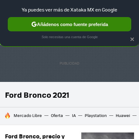
Ya puedes ver más de Xataka MX en Google
SELECCIÓN
GAMING
HOME
AUTO
TERRITORIO SAM
Añádenos como fuente preferida
Solo necesitas una cuenta de Google
×
Ford Bronco 2021
HOY SE HABLA DE
Mercado Libre
Oferta
IA
Playstation
Huawei
Ford Bronco, precio y