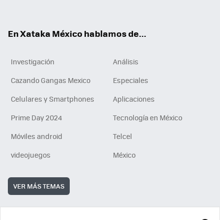
ok
e
am
m
rd
n
ok
En Xataka México hablamos de...
Investigación
Análisis
Cazando Gangas Mexico
Especiales
Celulares y Smartphones
Aplicaciones
Prime Day 2024
Tecnología en México
Móviles android
Telcel
videojuegos
México
VER MÁS TEMAS