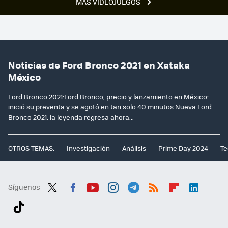
MÁS VIDEOJUEGOS
Noticias de Ford Bronco 2021 en Xataka
México
Ford Bronco 2021:Ford Bronco, precio y lanzamiento en México:
inició su preventa y se agotó en tan solo 40 minutos.Nueva Ford
Bronco 2021: la leyenda regresa ahora...
OTROS TEMAS:
Investigación
Análisis
Prime Day 2024
Te
Síguenos
Twit
Fac
You
Inst
Tele
RSS
Flip
Link
ter
ebo
tub
agr
gra
boa
edI
Tikt