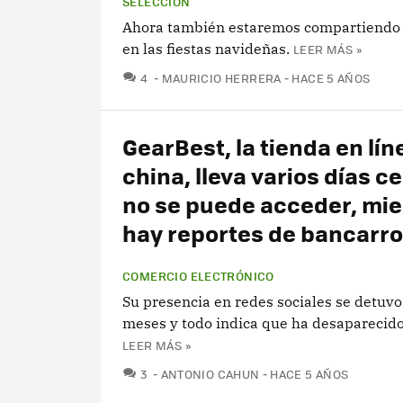
SELECCIÓN
Ahora también estaremos compartiendo of
en las fiestas navideñas.
LEER MÁS »
COMENTARIOS
4
MAURICIO HERRERA
HACE 5 AÑOS
GearBest, la tienda en lín
china, lleva varios días c
no se puede acceder, mie
hay reportes de bancarro
COMERCIO ELECTRÓNICO
Su presencia en redes sociales se detuv
meses y todo indica que ha desaparecido
LEER MÁS »
COMENTARIOS
3
ANTONIO CAHUN
HACE 5 AÑOS