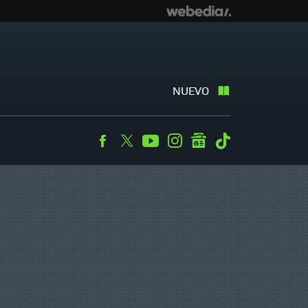
NUEVO
Facebook
Twitter
Youtube
Instagram
googlenews
Tiktok