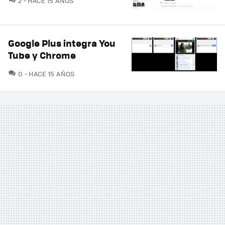
2
HACE 15 AÑOS
Google Plus integra You
Tube y Chrome
COMENTARIOS
0
HACE 15 AÑOS