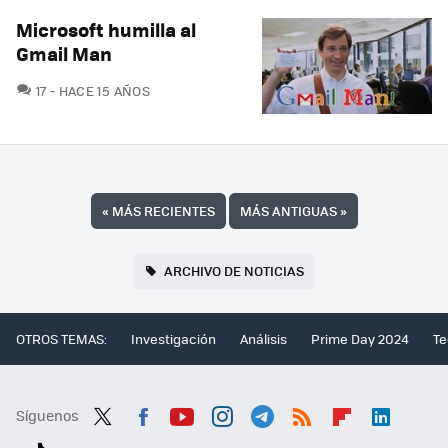
Microsoft humilla al
Gmail Man
COMENTARIOS
17
HACE 15 AÑOS
«
MÁS RECIENTES
MÁS ANTIGUAS
»
ARCHIVO DE NOTICIAS
OTROS TEMAS:
Investigación
Análisis
Prime Day 2024
Te
Síguenos
Twit
Fac
You
Inst
Tele
RSS
Flip
Link