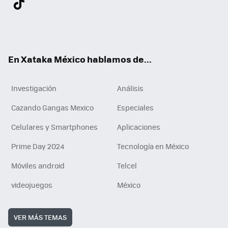
ter
ebo
tub
agr
gra
boa
edI
Tikt
ok
e
am
m
rd
n
ok
En Xataka México hablamos de...
Investigación
Análisis
Cazando Gangas Mexico
Especiales
Celulares y Smartphones
Aplicaciones
Prime Day 2024
Tecnología en México
Móviles android
Telcel
videojuegos
México
VER MÁS TEMAS