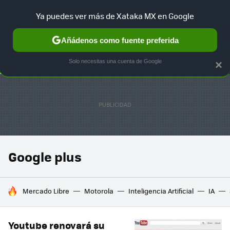
Ya puedes ver más de Xataka MX en Google
SELECCIÓN
GAMING
HOME
AUTO
TERRITORIO SAM
Añádenos como fuente preferida
Solo necesitas una cuenta de Google
×
Google plus
HOY SE HABLA DE
Mercado Libre
Motorola
Inteligencia Artificial
IA
Youtube renovará su