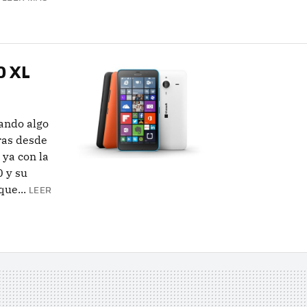
0 XL
ando algo
ras desde
 ya con la
0 y su
que...
LEER