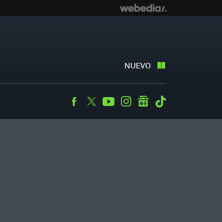
NUEVO
Facebook
Twitter
Youtube
Instagram
googlenews
Tiktok