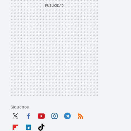
Síguenos
Twit
Fac
You
Inst
Tele
RSS