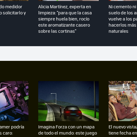
do medidor
Alicia Martínez, experta en
Ni cemento ni 
 solicitarlo y
limpieza: "para que la casa
suelo de los 
siempre huela bien, rocío
vuelve a los p
este aromatizante casero
hacerlos más 
sobre las cortinas"
naturales
amer podría
Imagina Forza con un mapa
El nuevo vista
s caro:
de todo el mundo: este juego
tiene fecha e