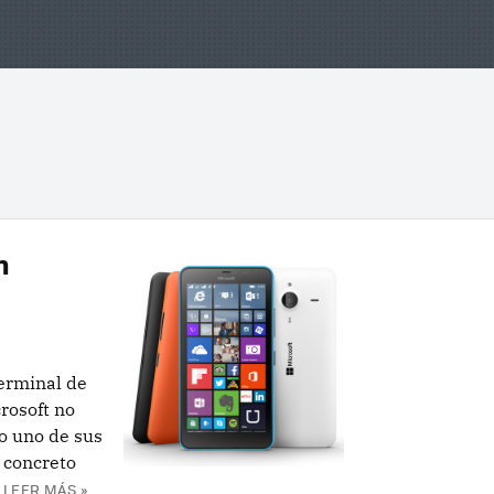
n
erminal de
rosoft no
o uno de sus
 concreto
LEER MÁS »