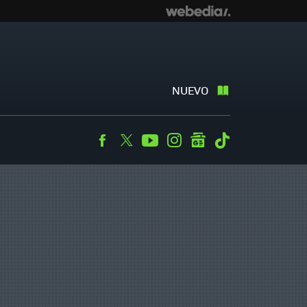
NUEVO
Facebook
Twitter
Youtube
Instagram
googlenews
Tiktok