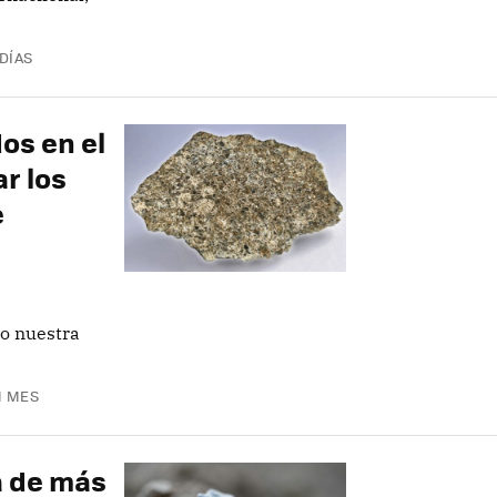
 DÍAS
os en el
r los
e
mo nuestra
N MES
a de más