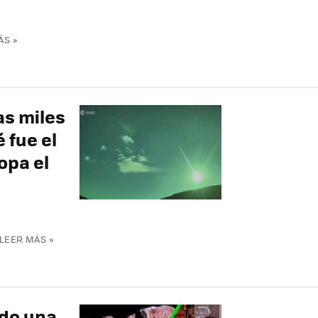
ÁS »
as miles
 fue el
opa el
LEER MÁS »
do una