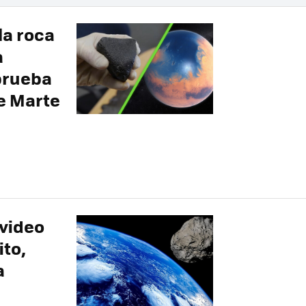
la roca
a
prueba
de Marte
 video
ito,
a