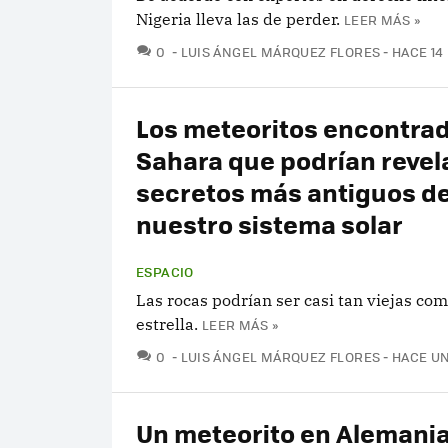
Nigeria lleva las de perder.
LEER MÁS »
COMENTARIOS
0
LUIS ÁNGEL MÁRQUEZ FLORES
HACE 14
Los meteoritos encontrad
Sahara que podrían revela
secretos más antiguos d
nuestro sistema solar
ESPACIO
Las rocas podrían ser casi tan viejas co
estrella.
LEER MÁS »
COMENTARIOS
0
LUIS ÁNGEL MÁRQUEZ FLORES
HACE U
Un meteorito en Alemani