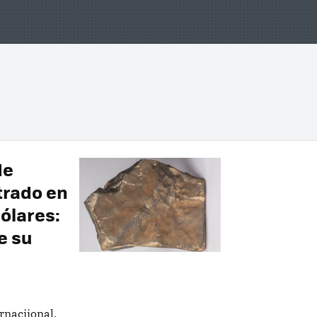
de
trado en
dólares:
e su
rnaciional,