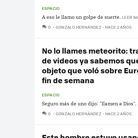
ESPACIO
A eso le llamo un golpe de suerte.
LEER M
COMENTARIOS
0
GONZALO HERNÁNDEZ
HACE 2 AÑOS
No lo llames meteorito: tr
de videos ya sabemos qué
objeto que voló sobre Eur
fin de semana
ESPACIO
Seguro más de uno dijo: "llamen a Dios".
COMENTARIOS
0
GONZALO HERNÁNDEZ
HACE 2 AÑOS
Este hombre estuvo usan