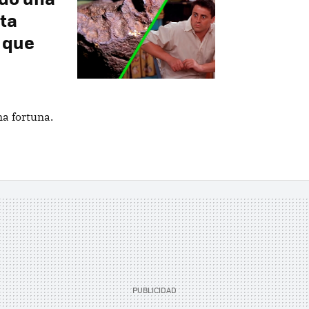
ta
a que
na fortuna.