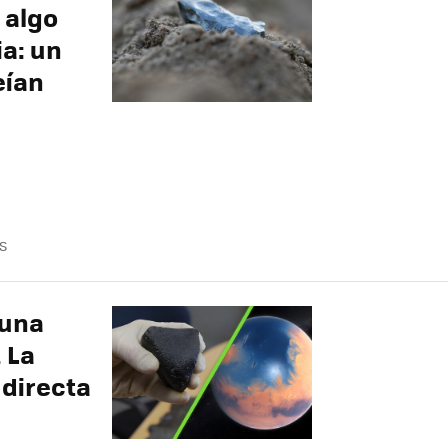
 algo
ia: un
eían
S
 una
 La
 directa