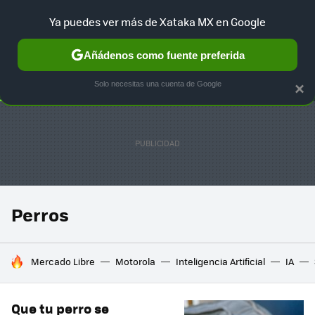
Ya puedes ver más de Xataka MX en Google
SELECCIÓN
GAMING
HOME
AUTO
TERRITORIO SAM
Añádenos como fuente preferida
Solo necesitas una cuenta de Google
×
Perros
HOY SE HABLA DE
Mercado Libre
Motorola
Inteligencia Artificial
IA
Que tu perro se