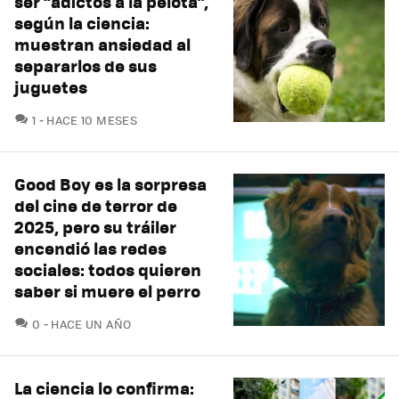
ser “adictos a la pelota”,
según la ciencia:
muestran ansiedad al
separarlos de sus
juguetes
COMENTARIOS
1
HACE 10 MESES
Good Boy es la sorpresa
del cine de terror de
2025, pero su tráiler
encendió las redes
sociales: todos quieren
saber si muere el perro
COMENTARIOS
0
HACE UN AÑO
La ciencia lo confirma: