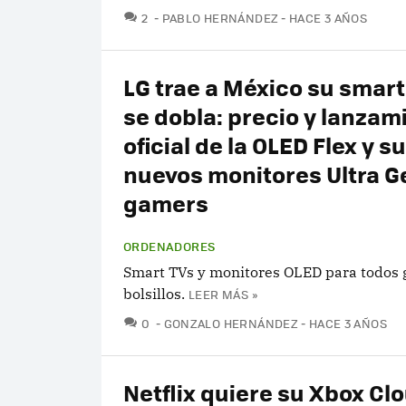
COMENTARIOS
2
PABLO HERNÁNDEZ
HACE 3 AÑOS
LG trae a México su smart
se dobla: precio y lanzam
oficial de la OLED Flex y s
nuevos monitores Ultra G
gamers
ORDENADORES
Smart TVs y monitores OLED para todos 
bolsillos.
LEER MÁS »
COMENTARIOS
0
GONZALO HERNÁNDEZ
HACE 3 AÑOS
Netflix quiere su Xbox Clo