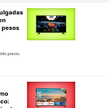
pulgadas
en
 pesos
ido precio.
imo
co: