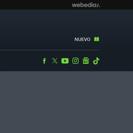
NUEVO
Facebook
Twitter
Youtube
Instagram
googlenews
Tiktok