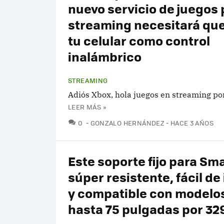
nuevo servicio de juegos 
streaming necesitará qu
tu celular como control
inalámbrico
STREAMING
Adiós Xbox, hola juegos en streaming por
LEER MÁS »
COMENTARIOS
0
GONZALO HERNÁNDEZ
HACE 3 AÑOS
Este soporte fijo para Sma
súper resistente, fácil de
y compatible con modelos
hasta 75 pulgadas por 32