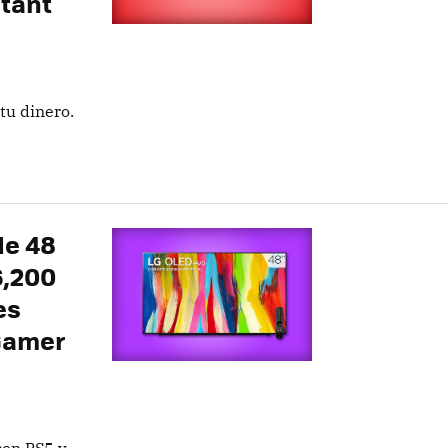
stant
tu dinero.
de 48
6,200
es
Gamer