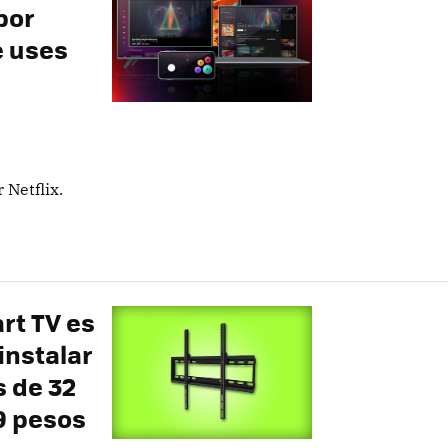
por
e uses
 Netflix.
rt TV es
 instalar
 de 32
9 pesos