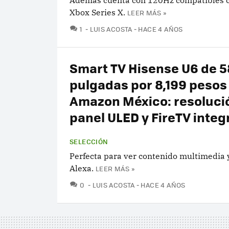
Además cuenta con 120Hz compatibles c
Xbox Series X.
LEER MÁS »
COMENTARIOS
1
LUIS ACOSTA
HACE 4 AÑOS
Smart TV Hisense U6 de 5
pulgadas por 8,199 pesos
Amazon México: resoluci
panel ULED y FireTV inte
SELECCIÓN
Perfecta para ver contenido multimedia 
Alexa.
LEER MÁS »
COMENTARIOS
0
LUIS ACOSTA
HACE 4 AÑOS