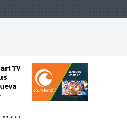
mart TV
us
nueva
e
s abuelos.