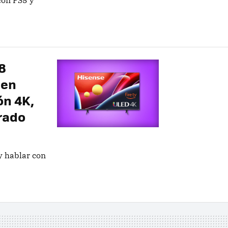
on PS5 y
8
 en
ón 4K,
grado
y hablar con