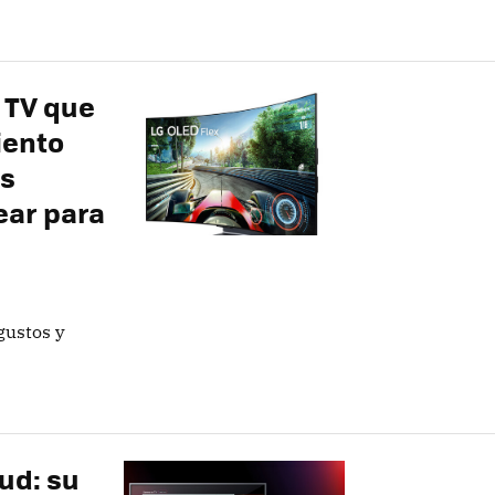
 TV que
iento
us
ear para
gustos y
ud: su