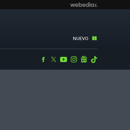
NUEVO
Facebook
Twitter
Youtube
Instagram
googlenews
Tiktok