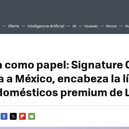
Oferta
Inteligencia Artificial
IA
Huawei
Honor
N
 como papel: Signature
a a México, encabeza la l
domésticos premium de 
FACEBOOK
TWITTER
FLIPBOARD
E-