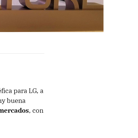
fica para LG, a
uy buena
 mercados
, con