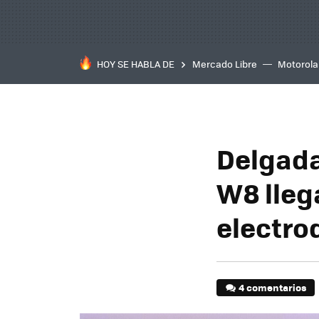
HOY SE HABLA DE
Mercado Libre
Motorola
Delgada
W8 lleg
electro
4 comentarios