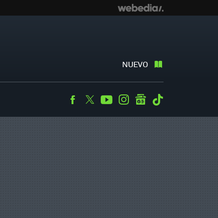
NUEVO
Facebook
Twitter
Youtube
Instagram
googlenews
Tiktok