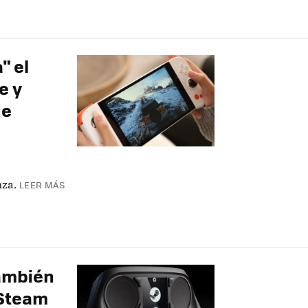
" el
e y
de
za.
LEER MÁS
también
 Steam