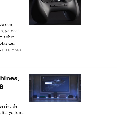
lve con
n, ya nos
ón sobre
blar del
.
LEER MÁS »
hines,
S
resiva de
añía ya tenía