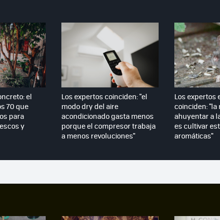
ncreto: el
Los expertos coinciden: "el
Los expertos 
os 70 que
modo dry del aire
coinciden: "la
ios para
acondicionado gasta menos
ahuyentar a l
rescos y
porque el compresor trabaja
es cultivar es
a menos revoluciones"
aromáticas"