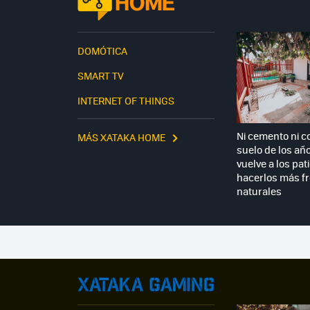
DOMÓTICA
SMART TV
INTERNET OF THINGS
Ni cemento ni co
MÁS XATAKA HOME
suelo de los añ
vuelve a los pat
hacerlos más f
naturales