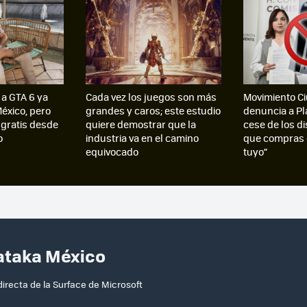
 a GTA 6 ya
Cada vez los juegos son más
Movimiento C
México, pero
grandes y caros; este estudio
denuncia a Pl
 gratis desde
quiere demostrar que la
cese de los dis
o
industria va en el camino
que compras e
equivocado
tuyo”
Xataka México
directa de la Surface de Microsoft