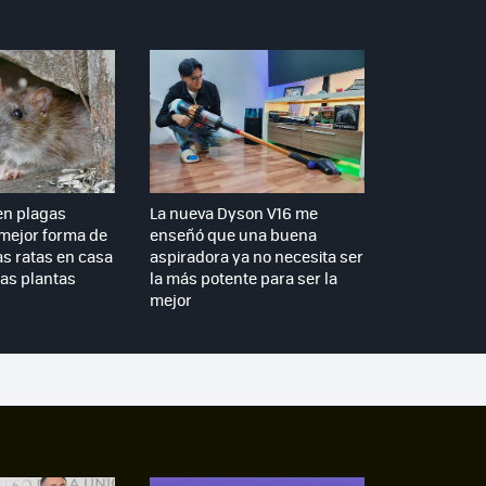
en plagas
La nueva Dyson V16 me
 mejor forma de
enseñó que una buena
as ratas en casa
aspiradora ya no necesita ser
tas plantas
la más potente para ser la
mejor