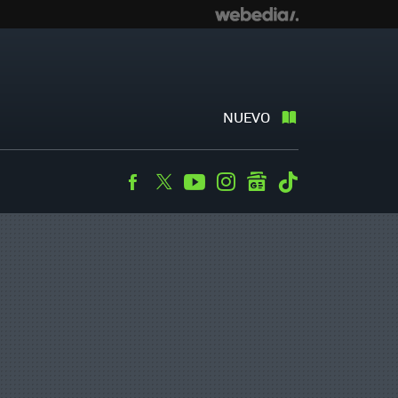
NUEVO
Facebook
Twitter
Youtube
Instagram
googlenews
Tiktok