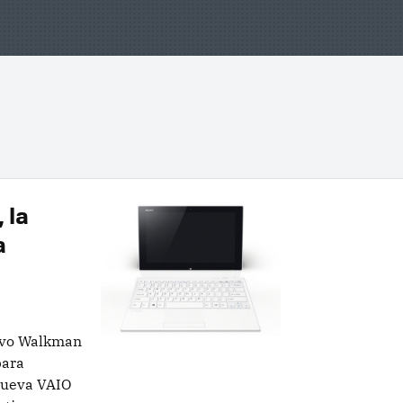
 la
a
uevo Walkman
para
nueva VAIO