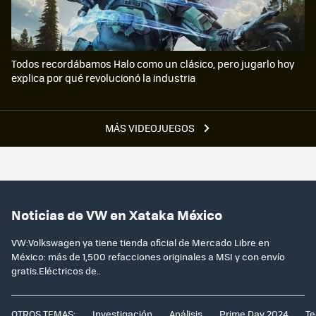
Todos recordábamos Halo como un clásico, pero jugarlo hoy
explica por qué revolucionó la industria
MÁS VIDEOJUEGOS
Noticias de VW en Xataka México
VW:Volkswagen ya tiene tienda oficial de Mercado Libre en
México: más de 1,500 refacciones originales a MSI y con envío
gratis.Eléctricos de..
OTROS TEMAS:
Investigación
Análisis
Prime Day 2024
Te