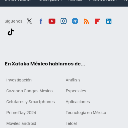
Síguenos
Twit
Fac
You
Inst
Tele
RSS
Flip
Link
ter
ebo
tub
agr
gra
boa
edI
Tikt
ok
e
am
m
rd
n
ok
En Xataka México hablamos de...
Investigación
Análisis
Cazando Gangas Mexico
Especiales
Celulares y Smartphones
Aplicaciones
Prime Day 2024
Tecnología en México
Móviles android
Telcel