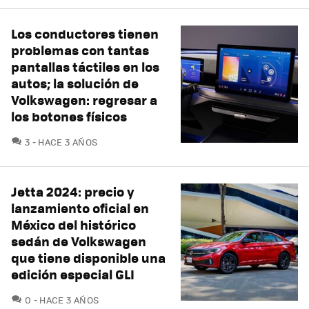
Los conductores tienen
problemas con tantas
pantallas táctiles en los
autos; la solución de
Volkswagen: regresar a
los botones físicos
COMENTARIOS
3
HACE 3 AÑOS
Jetta 2024: precio y
lanzamiento oficial en
México del histórico
sedán de Volkswagen
que tiene disponible una
edición especial GLI
COMENTARIOS
0
HACE 3 AÑOS