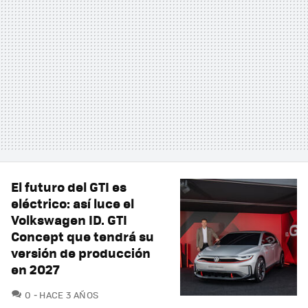
El futuro del GTI es
eléctrico: así luce el
Volkswagen ID. GTI
Concept que tendrá su
versión de producción
en 2027
COMENTARIOS
0
HACE 3 AÑOS