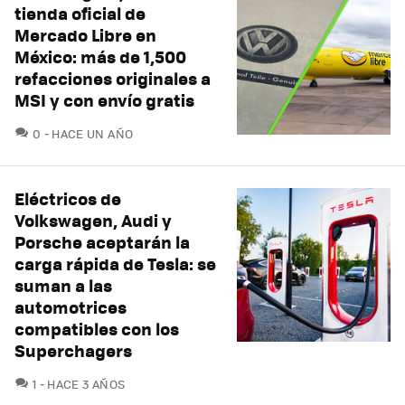
tienda oficial de
Mercado Libre en
México: más de 1,500
refacciones originales a
MSI y con envío gratis
COMENTARIOS
0
HACE UN AÑO
Eléctricos de
Volkswagen, Audi y
Porsche aceptarán la
carga rápida de Tesla: se
suman a las
automotrices
compatibles con los
Superchagers
COMENTARIOS
1
HACE 3 AÑOS