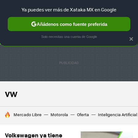
Ya puedes ver más de Xataka MX en Google
SELECCIÓN
GAMING
HOME
AUTO
TERRITORIO SAM
Añádenos como fuente preferida
Solo necesitas una cuenta de Google
×
VW
HOY SE HABLA DE
Mercado Libre
Motorola
Oferta
Inteligencia Artificial
Volkswagen ya tiene