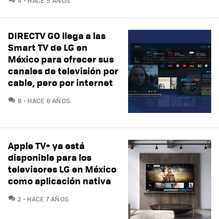
4
HACE 5 AÑOS
DIRECTV GO llega a las
Smart TV de LG en
México para ofrecer sus
canales de televisión por
cable, pero por internet
COMENTARIOS
8
HACE 6 AÑOS
Apple TV+ ya está
disponible para los
televisores LG en México
como aplicación nativa
COMENTARIOS
2
HACE 7 AÑOS