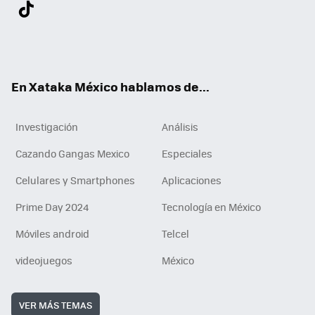
Twit
Fac
You
Inst
Tele
RSS
Flip
Link
ter
ebo
tub
agr
gra
boa
edI
Tikt
ok
e
am
m
rd
n
ok
En Xataka México hablamos de...
Investigación
Análisis
Cazando Gangas Mexico
Especiales
Celulares y Smartphones
Aplicaciones
Prime Day 2024
Tecnología en México
Móviles android
Telcel
videojuegos
México
VER MÁS TEMAS