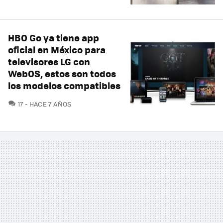
HBO Go ya tiene app
oficial en México para
televisores LG con
WebOS, estos son todos
los modelos compatibles
COMENTARIOS
17
HACE 7 AÑOS