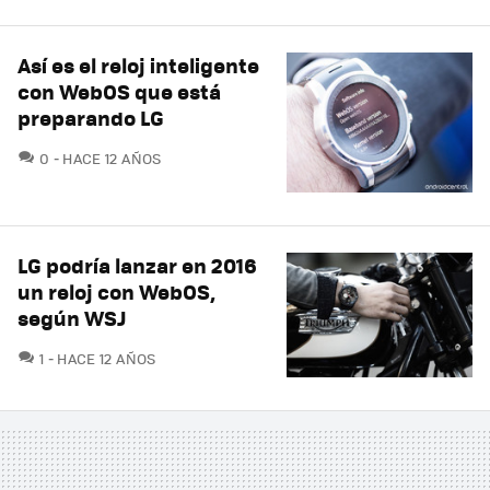
Así es el reloj inteligente
con WebOS que está
preparando LG
COMENTARIOS
0
HACE 12 AÑOS
LG podría lanzar en 2016
un reloj con WebOS,
según WSJ
COMENTARIOS
1
HACE 12 AÑOS