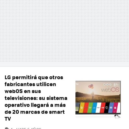
LG permitirá que otros
fabricantes utilicen
webOS en sus
televisiones: su sistema
operativo llegará a más
de 20 marcas de smart
TV
COMENTARIOS