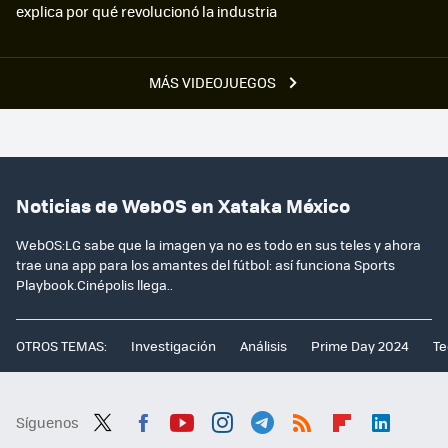
explica por qué revolucionó la industria
MÁS VIDEOJUEGOS
Noticias de WebOS en Xataka México
WebOS:LG sabe que la imagen ya no es todo en sus teles y ahora
trae una app para los amantes del fútbol: así funciona Sports
Playbook.Cinépolis llega..
OTROS TEMAS:
Investigación
Análisis
Prime Day 2024
Te
Síguenos