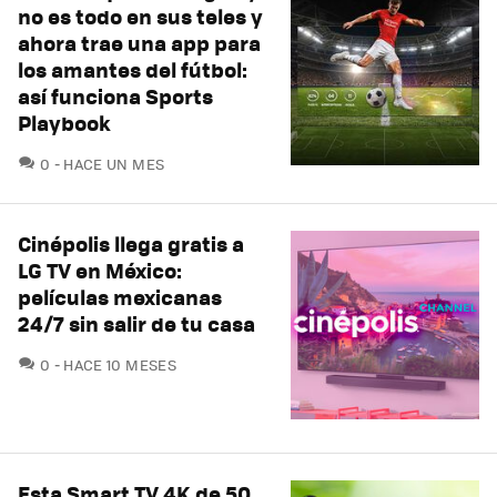
no es todo en sus teles y
ahora trae una app para
los amantes del fútbol:
así funciona Sports
Playbook
COMENTARIOS
0
HACE UN MES
Cinépolis llega gratis a
LG TV en México:
películas mexicanas
24/7 sin salir de tu casa
COMENTARIOS
0
HACE 10 MESES
Esta Smart TV 4K de 50