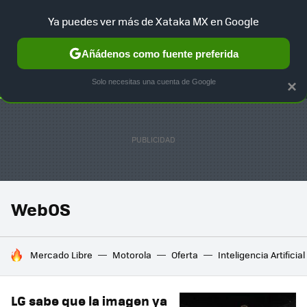
Ya puedes ver más de Xataka MX en Google
SELECCIÓN
GAMING
HOME
AUTO
TERRITORIO SAM
Añádenos como fuente preferida
Solo necesitas una cuenta de Google
×
WebOS
HOY SE HABLA DE
Mercado Libre
Motorola
Oferta
Inteligencia Artificial
LG sabe que la imagen ya