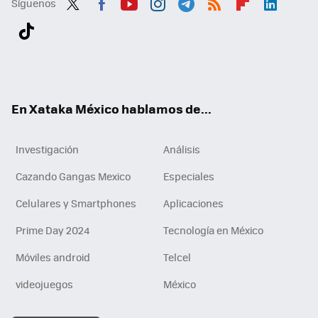
Síguenos
Twit
Fac
You
Inst
Tele
RSS
Flip
Link
ter
ebo
tub
agr
gra
boa
edI
Tikt
ok
e
am
m
rd
n
ok
En Xataka México hablamos de...
Investigación
Análisis
Cazando Gangas Mexico
Especiales
Celulares y Smartphones
Aplicaciones
Prime Day 2024
Tecnología en México
Móviles android
Telcel
videojuegos
México