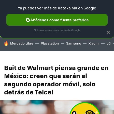
Ya puedes ver más de Xataka MX en Google
SELECCIÓN
GAMING
HOME
AUTO
TERRITORIO SAM
Añádenos como fuente preferida
Solo necesitas una cuenta de Google
×
HOY SE HABLA DE
Mercado Libre
Playstation
Samsung
Xiaomi
LG
Bait de Walmart piensa grande en
México: creen que serán el
segundo operador móvil, solo
detrás de Telcel