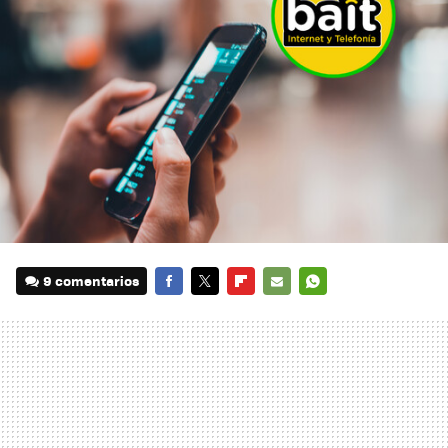
9 comentarios
FACEBOOK
TWITTER
FLIPBOARD
E-
WHATSAPP
MAIL