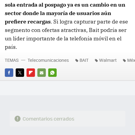
sola entrada al pospago ya es un cambio en un
sector donde la mayoría de usuarios aún
prefiere recargas
. Si logra capturar parte de ese
segmento con ofertas atractivas, Bait podría ser
un líder importante de la telefonía móvil en el
país.
TEMAS
Telecomunicaciones
BAIT
Walmart
Méx
FACEBOOK
TWITTER
FLIPBOARD
E-
WHATSAPP
MAIL
Comentarios cerrados