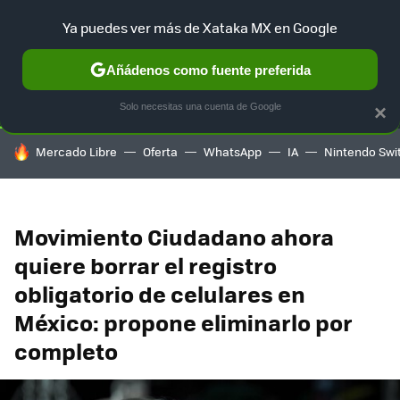
Ya puedes ver más de Xataka MX en Google
SELECCIÓN
GAMING
HOME
AUTO
TERRITORIO SAM
Añádenos como fuente preferida
Solo necesitas una cuenta de Google
×
HOY SE HABLA DE
Mercado Libre
Oferta
WhatsApp
IA
Nintendo Swi
Movimiento Ciudadano ahora
quiere borrar el registro
obligatorio de celulares en
México: propone eliminarlo por
completo