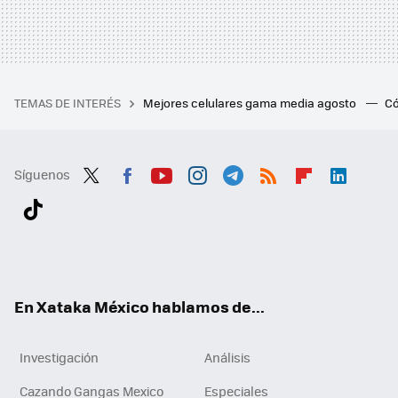
TEMAS DE INTERÉS
Mejores celulares gama media agosto
Có
Síguenos
Twit
Fac
You
Inst
Tele
RSS
Flip
Link
ter
ebo
tub
agr
gra
boa
edI
Tikt
ok
e
am
m
rd
n
ok
En Xataka México hablamos de...
Investigación
Análisis
Cazando Gangas Mexico
Especiales