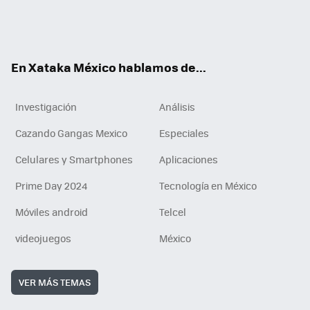
ter
ebo
tub
agr
gra
boa
edI
Tikt
ok
e
am
m
rd
n
ok
En Xataka México hablamos de...
Investigación
Análisis
Cazando Gangas Mexico
Especiales
Celulares y Smartphones
Aplicaciones
Prime Day 2024
Tecnología en México
Móviles android
Telcel
videojuegos
México
VER MÁS TEMAS