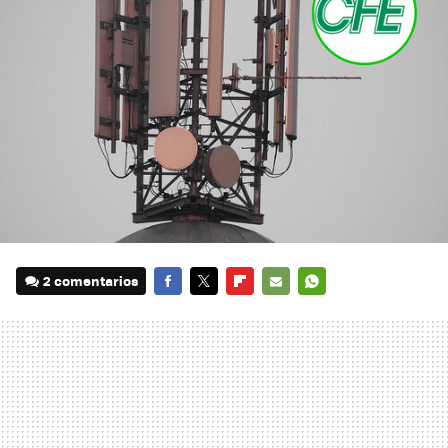
2 comentarios
FACEBOOK
TWITTER
FLIPBOARD
E-
WHATSAPP
MAIL