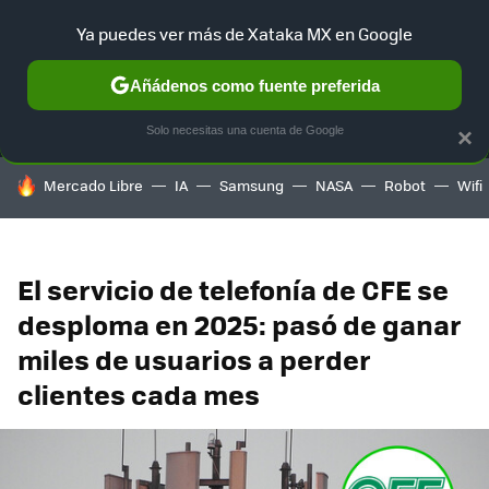
Ya puedes ver más de Xataka MX en Google
MENÚ
NUEVO
Añádenos como fuente preferida
SELECCIÓN
GAMING
HOME
AUTO
TERRITORIO SAM
Solo necesitas una cuenta de Google
×
HOY SE HABLA DE
Mercado Libre
IA
Samsung
NASA
Robot
Wifi
El servicio de telefonía de CFE se
desploma en 2025: pasó de ganar
miles de usuarios a perder
clientes cada mes