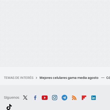
TEMAS DE INTERÉS
Mejores celulares gama media agosto
Có
Síguenos
Twit
Fac
You
Inst
Tele
RSS
Flip
Link