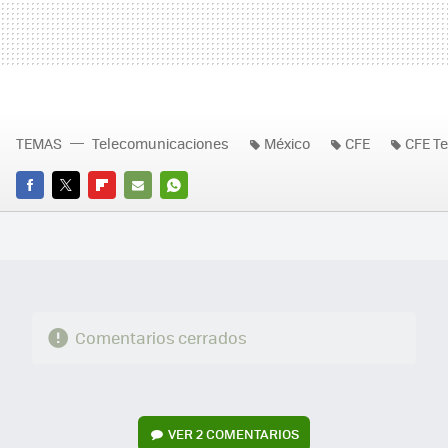
TEMAS
Telecomunicaciones
México
CFE
CFE Te
FACEBOOK
TWITTER
FLIPBOARD
E-
WHATSAPP
MAIL
Comentarios cerrados
VER
2 COMENTARIOS