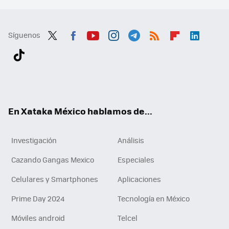
Síguenos
Twit
Fac
You
Inst
Tele
RSS
Flip
Link
ter
ebo
tub
agr
gra
boa
edI
Tikt
ok
e
am
m
rd
n
ok
En Xataka México hablamos de...
Investigación
Análisis
Cazando Gangas Mexico
Especiales
Celulares y Smartphones
Aplicaciones
Prime Day 2024
Tecnología en México
Móviles android
Telcel