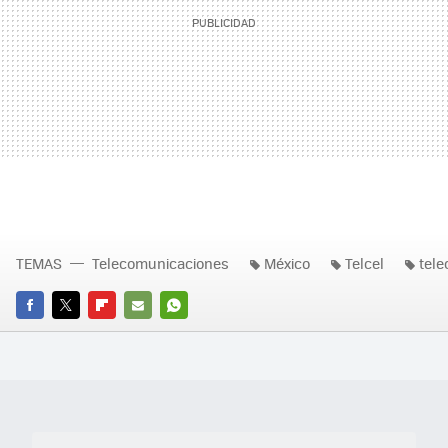
TEMAS
Telecomunicaciones
México
Telcel
tel
FACEBOOK
TWITTER
FLIPBOARD
E-
WHATSAPP
MAIL