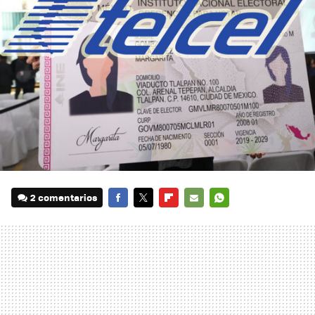
2 comentarios
FACEBOOK
TWITTER
FLIPBOARD
E-
WHATSAPP
MAIL