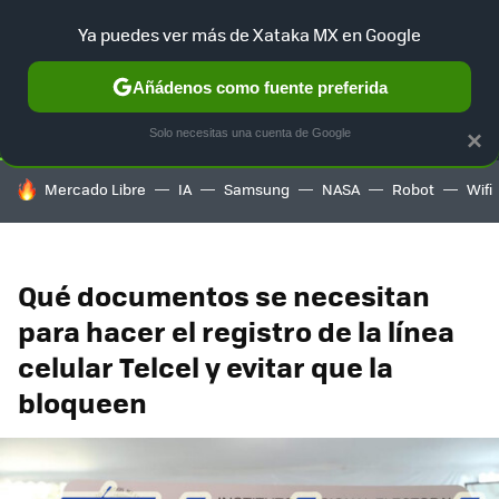
Ya puedes ver más de Xataka MX en Google
SELECCIÓN
GAMING
HOME
AUTO
TERRITORIO SAM
Añádenos como fuente preferida
Solo necesitas una cuenta de Google
×
HOY SE HABLA DE
Mercado Libre
IA
Samsung
NASA
Robot
Wifi
Qué documentos se necesitan
para hacer el registro de la línea
celular Telcel y evitar que la
bloqueen