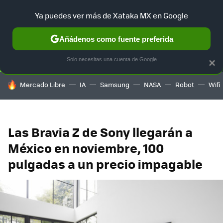
Ya puedes ver más de Xataka MX en Google
SELECCIÓN
GAMING
HOME
AUTO
TERRITORIO SAM
Añádenos como fuente preferida
Solo necesitas una cuenta de Google
×
HOY SE HABLA DE
Mercado Libre
IA
Samsung
NASA
Robot
Wifi
Las Bravia Z de Sony llegarán a
México en noviembre, 100
pulgadas a un precio impagable