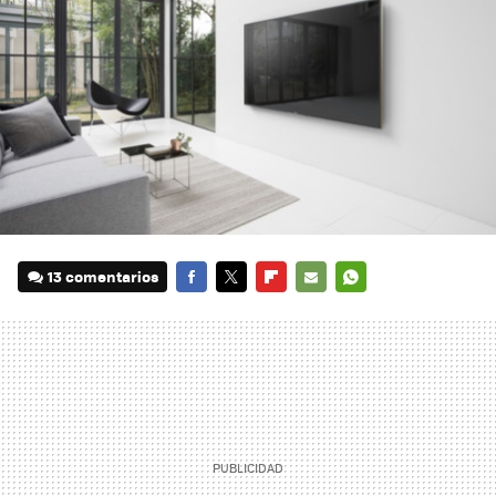
13 comentarios
FACEBOOK
TWITTER
FLIPBOARD
E-
WHATSAPP
MAIL