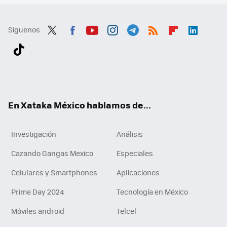
Síguenos
Twit
Fac
You
Inst
Tele
RSS
Flip
Link
ter
ebo
tub
agr
gra
boa
edI
Tikt
ok
e
am
m
rd
n
ok
En Xataka México hablamos de...
Investigación
Análisis
Cazando Gangas Mexico
Especiales
Celulares y Smartphones
Aplicaciones
Prime Day 2024
Tecnología en México
Móviles android
Telcel