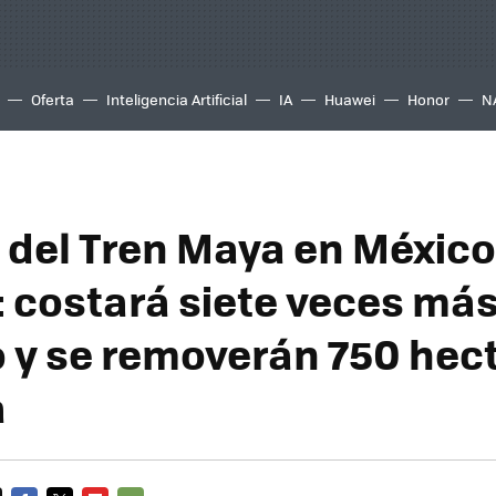
Oferta
Inteligencia Artificial
IA
Huawei
Honor
N
o del Tren Maya en México
: costará siete veces más
o y se removerán 750 hec
a