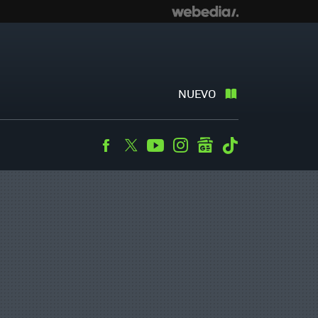
NUEVO
Facebook
Twitter
Youtube
Instagram
googlenews
Tiktok