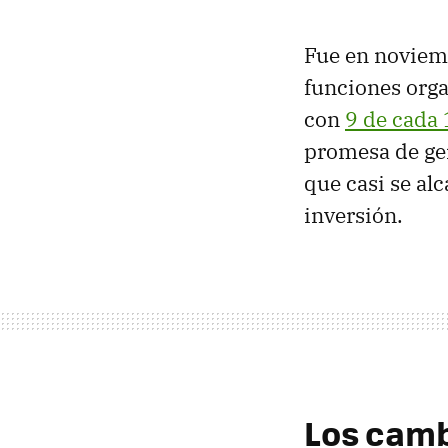
Fue en noviemb
funciones org
con
9 de cada
promesa de gen
que casi se al
inversión.
Los camb