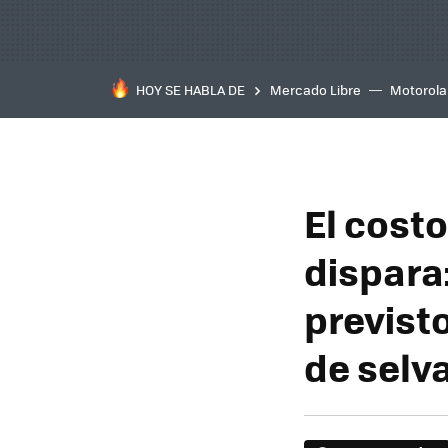
HOY SE HABLA DE
Mercado Libre
Motorola
El cost
dispara
previst
de selv