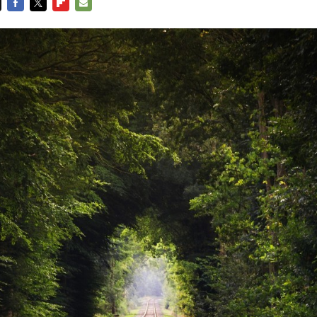
FACEBOOK
TWITTER
FLIPBOARD
E-
MAIL