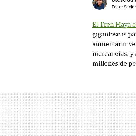
Editor Senior
El Tren Maya 
gigantescas par
aumentar inver
mercancías, y 
millones de p