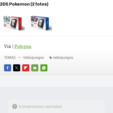
2DS Pokemon (2 fotos)
Viá |
Polygon
TEMAS
Videojuegos
videojuegos
FACEBOOK
TWITTER
FLIPBOARD
E-
WHATSAPP
MAIL
Comentarios cerrados