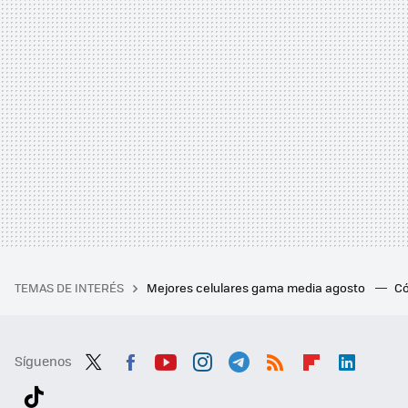
TEMAS DE INTERÉS
Mejores celulares gama media agosto
Có
Síguenos
Twit
Fac
You
Inst
Tele
RSS
Flip
Link