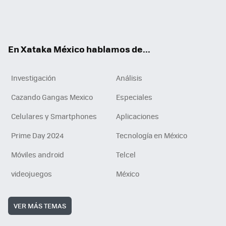
ter
ebo
tub
agr
gra
boa
edI
Tikt
ok
e
am
m
rd
n
ok
En Xataka México hablamos de...
Investigación
Análisis
Cazando Gangas Mexico
Especiales
Celulares y Smartphones
Aplicaciones
Prime Day 2024
Tecnología en México
Móviles android
Telcel
videojuegos
México
VER MÁS TEMAS