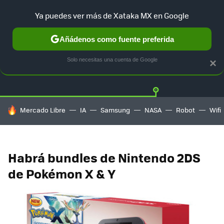
Ya puedes ver más de Xataka MX en Google
Añádenos como fuente preferida
Twitter
Fa
PLAYSTATION
XBOX
NINTENDO
Solo necesitas una cuenta de Google
×
HOY SE HABLA DE
Mercado Libre
IA
Samsung
NASA
Robot
Wifi
Habrá bundles de Nintendo 2DS
de Pokémon X & Y