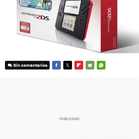
Sin comentarios
FACEBOOK
TWITTER
FLIPBOARD
E-
WHATSAPP
MAIL