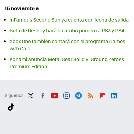
15 noviembre
inFamous Second Son ya cuenta con fecha de salida
Beta de Destiny hará su arribo primero a PS3 y PS4
Xbox One también contará con el programa Games
with Gold
Konami anuncia Metal Gear Solid V: Ground Zeroes
Premium Edition
Síguenos
Twit
Fac
You
Inst
Tele
RSS
Flip
Link
ter
ebo
tub
agr
gra
boa
edI
Tikt
ok
e
am
m
rd
n
ok