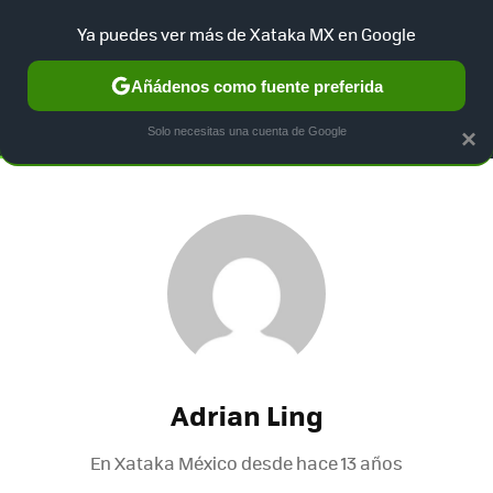
Ya puedes ver más de Xataka MX en Google
SELECCIÓN
GAMING
HOME
AUTO
TERRITORIO SAM
Añádenos como fuente preferida
Solo necesitas una cuenta de Google
×
Adrian Ling
En Xataka México desde
hace 13 años