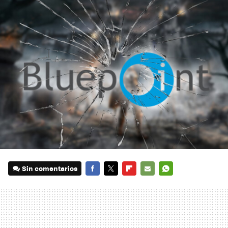
Sin comentarios
FACEBOOK
TWITTER
FLIPBOARD
E-
WHATSAPP
MAIL