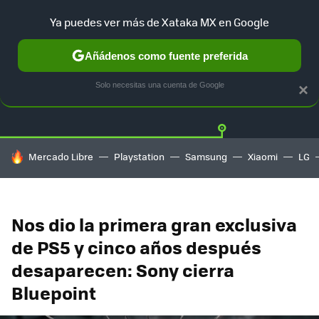
Ya puedes ver más de Xataka MX en Google
Añádenos como fuente preferida
Twitter
Fa
PLAYSTATION
XBOX
NINTENDO
Solo necesitas una cuenta de Google
×
HOY SE HABLA DE
Mercado Libre
Playstation
Samsung
Xiaomi
LG
Nos dio la primera gran exclusiva
de PS5 y cinco años después
desaparecen: Sony cierra
Bluepoint