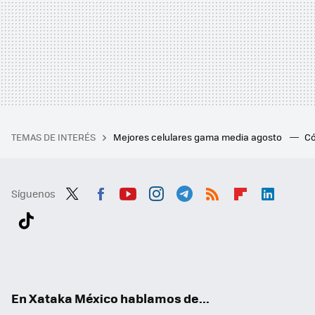
TEMAS DE INTERÉS
Mejores celulares gama media agosto
Có
Síguenos
Twit
Fac
You
Inst
Tele
RSS
Flip
Link
ter
ebo
tub
agr
gra
boa
edI
Tikt
ok
e
am
m
rd
n
ok
En Xataka México hablamos de...