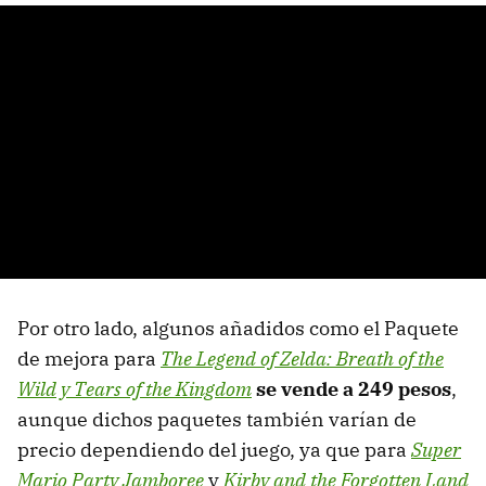
Por otro lado, algunos añadidos como el Paquete
de mejora para
The Legend of Zelda: Breath of the
Wild y Tears of the Kingdom
se vende a 249 pesos
,
aunque dichos paquetes también varían de
precio dependiendo del juego, ya que para
Super
Mario Party Jamboree
y
Kirby and the Forgotten Land