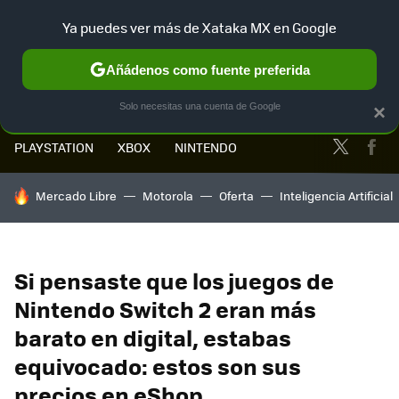
Ya puedes ver más de Xataka MX en Google
MENÚ
NUEVO
Añádenos como fuente preferida
Solo necesitas una cuenta de Google
×
Twitter
Fa
PLAYSTATION
XBOX
NINTENDO
HOY SE HABLA DE
Mercado Libre
Motorola
Oferta
Inteligencia Artificial
Si pensaste que los juegos de
Nintendo Switch 2 eran más
barato en digital, estabas
equivocado: estos son sus
precios en eShop