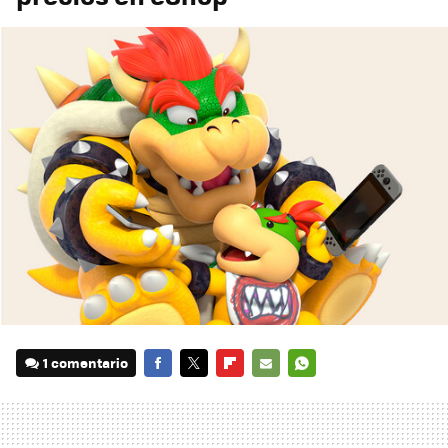
1 comentario
FACEBOOK
TWITTER
FLIPBOARD
E-
WHATSAPP
MAIL