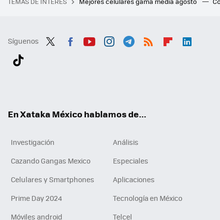
TEMAS DE INTERÉS
Mejores celulares gama media agosto
Có
Síguenos
Twit
Fac
You
Inst
Tele
RSS
Flip
Link
ter
ebo
tub
agr
gra
boa
edI
Tikt
ok
e
am
m
rd
n
ok
En Xataka México hablamos de...
Investigación
Análisis
Cazando Gangas Mexico
Especiales
Celulares y Smartphones
Aplicaciones
Prime Day 2024
Tecnología en México
Móviles android
Telcel