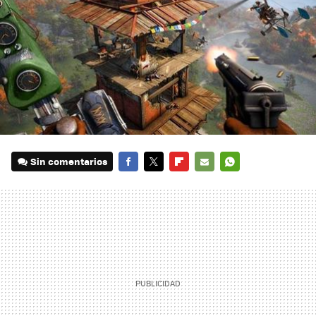
Sin comentarios
FACEBOOK
TWITTER
FLIPBOARD
E-
WHATSAPP
MAIL