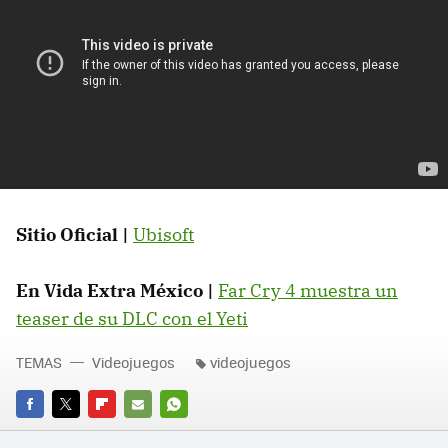
Sitio Oficial |
Ubisoft
En Vida Extra México |
Far Cry 4 muestra un
teaser de su DLC con el Yeti
TEMAS
Videojuegos
videojuegos
FACEBOOK
TWITTER
FLIPBOARD
E-
WHATSAPP