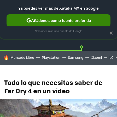
Ya puedes ver más de Xataka MX en Google
Añádenos como fuente preferida
Twitter
Fa
PLAYSTATION
XBOX
NINTENDO
Solo necesitas una cuenta de Google
×
HOY SE HABLA DE
Mercado Libre
Playstation
Samsung
Xiaomi
LG
Todo lo que necesitas saber de
Far Cry 4 en un video