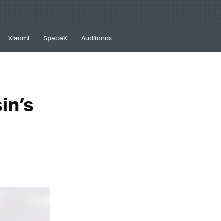
Xiaomi
SpaceX
Audífonos
in’s