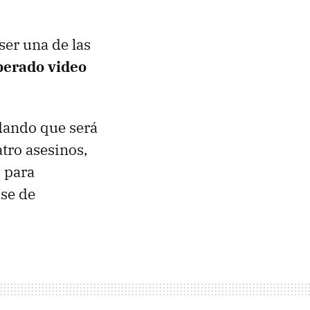
ser una de las
perado video
rdando que será
tro asesinos,
, para
ase de