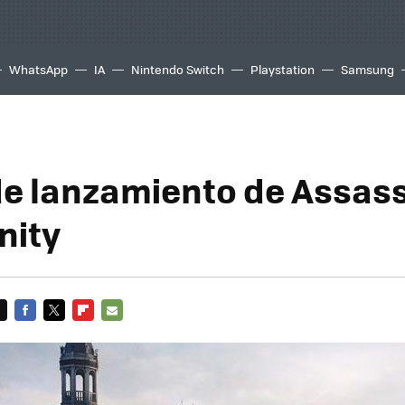
WhatsApp
IA
Nintendo Switch
Playstation
Samsung
 de lanzamiento de Assass
nity
FACEBOOK
TWITTER
FLIPBOARD
E-
MAIL