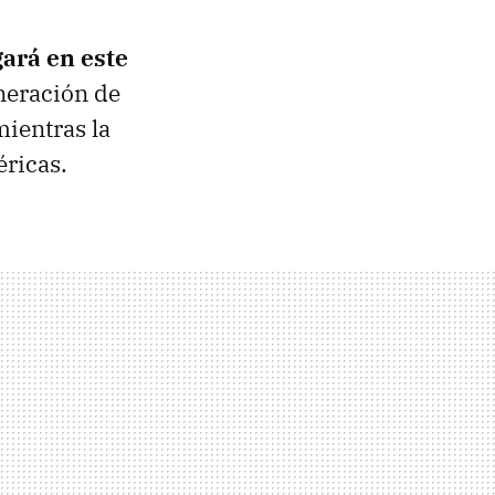
gará en este
neración de
ientras la
éricas.