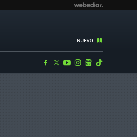
NUEVO
Facebook
Twitter
Youtube
Instagram
googlenews
Tiktok