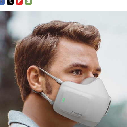
FACEBOOK
TWITTER
FLIPBOARD
E-
MAIL