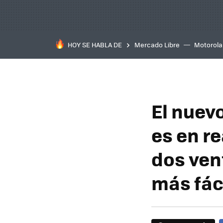
HOY SE HABLA DE
Mercado Libre
Motorola
El nuev
es en re
dos ven
más fác