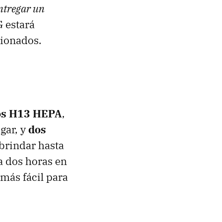
ntregar un
G estará
cionados.
ros H13 HEPA
,
ogar, y
dos
brindar hasta
a dos horas en
más fácil para