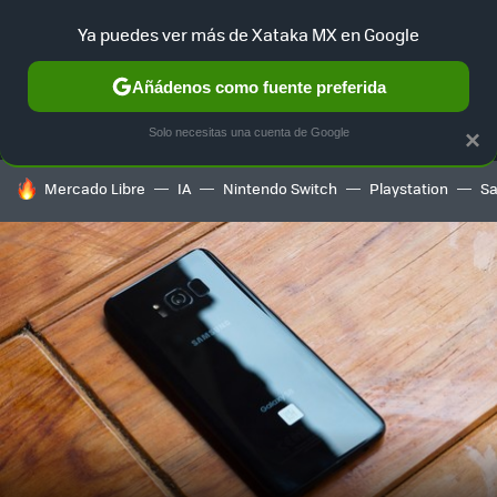
Ya puedes ver más de Xataka MX en Google
MENÚ
NUEVO
Añádenos como fuente preferida
SELECCIÓN
GAMING
HOME
AUTO
TERRITORIO SAM
Solo necesitas una cuenta de Google
×
HOY SE HABLA DE
Mercado Libre
IA
Nintendo Switch
Playstation
S