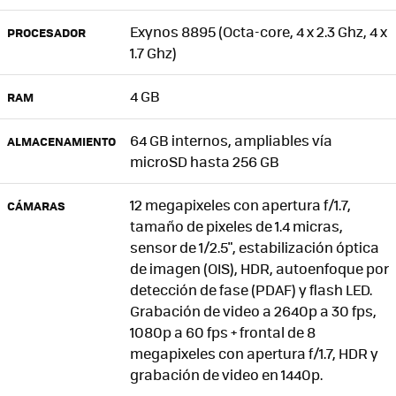
Exynos 8895 (Octa-core, 4 x 2.3 Ghz, 4 x
PROCESADOR
1.7 Ghz)
4 GB
RAM
64 GB internos, ampliables vía
ALMACENAMIENTO
microSD hasta 256 GB
12 megapixeles con apertura f/1.7,
CÁMARAS
tamaño de pixeles de 1.4 micras,
sensor de 1/2.5", estabilización óptica
de imagen (OIS), HDR, autoenfoque por
detección de fase (PDAF) y flash LED.
Grabación de video a 2640p a 30 fps,
1080p a 60 fps + frontal de 8
megapixeles con apertura f/1.7, HDR y
grabación de video en 1440p.