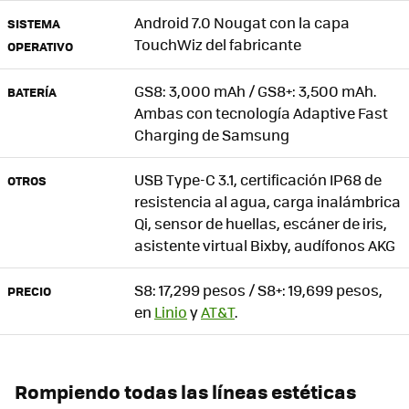
Android 7.0 Nougat con la capa
SISTEMA
TouchWiz del fabricante
OPERATIVO
GS8: 3,000 mAh / GS8+: 3,500 mAh.
BATERÍA
Ambas con tecnología Adaptive Fast
Charging de Samsung
USB Type-C 3.1, certificación IP68 de
OTROS
resistencia al agua, carga inalámbrica
Qi, sensor de huellas, escáner de iris,
asistente virtual Bixby, audífonos AKG
S8: 17,299 pesos / S8+: 19,699 pesos,
PRECIO
en
Linio
y
AT&T
.
Rompiendo todas las líneas estéticas