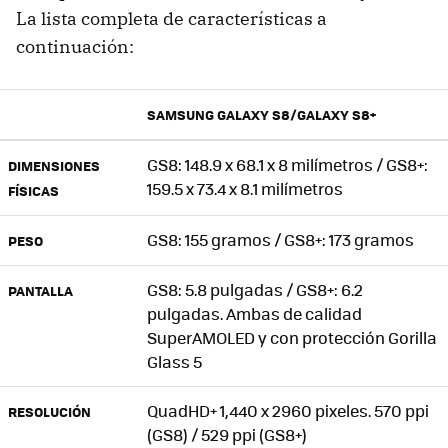
La lista completa de características a
continuación:
SAMSUNG GALAXY S8/GALAXY S8+
GS8: 148.9 x 68.1 x 8 milímetros / GS8+:
DIMENSIONES
159.5 x 73.4 x 8.1 milímetros
FÍSICAS
GS8: 155 gramos / GS8+: 173 gramos
PESO
GS8: 5.8 pulgadas / GS8+: 6.2
PANTALLA
pulgadas. Ambas de calidad
SuperAMOLED y con protección Gorilla
Glass 5
QuadHD+ 1,440 x 2960 pixeles. 570 ppi
RESOLUCIÓN
(GS8) / 529 ppi (GS8+)